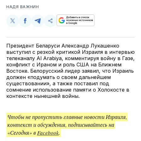
НАДЯ ВАЖНИН
Поделиться
Поделиться
Поделиться
Скопируйте
у
в
в
и
Twitter
Facebook
Telegram
поделитесь
ссылкой
Президент Беларуси Александр Лукашенко
выступил с резкой критикой Израиля в интервью
телеканалу Al Arabiya, комментируя войну в Газе,
конфликт с Ираном и роль США на Ближнем
Востоке. Белорусский лидер заявил, что Израиль
должен «подумать о своем дальнейшем
существовании», а также поставил под
сомнение использование памяти о Холокосте в
контексте нынешней войны.
Чтобы не пропустить главные новости Израиля,
контекст и обсуждения, подписывайтесь на
«Сегодня» в
Facebook
.