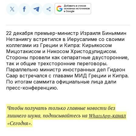
Поделиться
Поделиться
Поделиться
Скопируйте
у
в
в
и
Twitter
Facebook
Telegram
поделитесь
ссылкой
22 декабря премьер-министр Израиля Биньямин
Нетаниягу встретился в Иерусалиме со своими
коллегами из Греции и Кипра: Кирьякосом
Мицотакисом и Никосом Христодулидисом.
Стороны провели как сепаратные двусторонние,
так и общие трехсторонние переговоры.
Параллельно министр иностранных дел Гидеон
Саар встречался с главами МИД Греции и Кипра.
По итогам саммита официальные лица дали
пресс-конференцию.
Чтобы получать только главные новости без
лишнего шума, подписывайтесь на
WhatsApp-канал
«Сегодня».