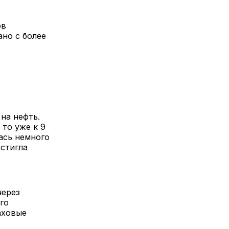
ов
ано с более
на нефть.
 то уже к 9
ась немного
стигла
через
го
аховые