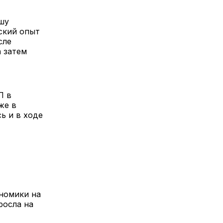
шу
ский опыт
сле
 затем
П в
же в
ь и в ходе
номики на
росла на