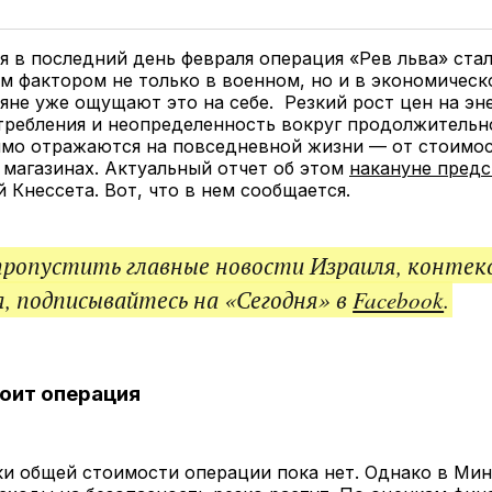
у
в
в
и
Twitter
Facebook
Telegram
под
ссы
 в последний день февраля операция «Рев льва» ста
 фактором не только в военном, но и в экономическ
яне уже ощущают это на себе. Резкий рост цен на эн
требления и неопределенность вокруг продолжительн
ямо отражаются на повседневной жизни — от стоимос
 магазинах. Актуальный отчет об этом
накануне предс
 Кнессета. Вот, что в нем сообщается.
пропустить главные новости Израиля, контек
, подписывайтесь на «Сегодня» в
Facebook
.
оит операция
ки общей стоимости операции пока нет. Однако в Ми