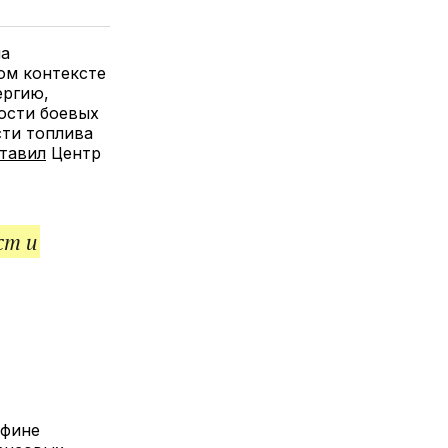
елитесь
лкой
ла
ом контексте
ергию,
ости боевых
ти топлива
тавил
Центр
ст и
нфине