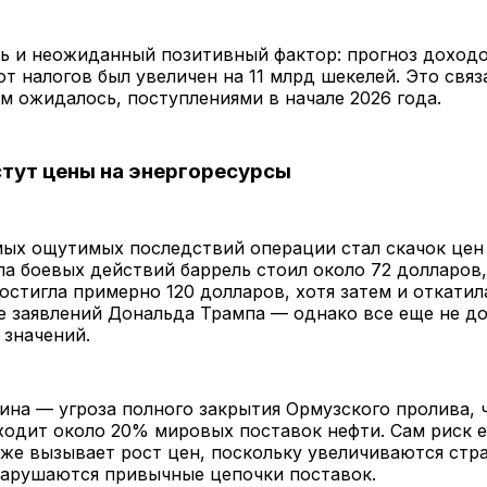
ть и неожиданный позитивный фактор: прогноз доход
от налогов был увеличен на 11 млрд шекелей. Это связ
м ожидалось, поступлениями в начале 2026 года.
тут цены на энергоресурсы
ых ощутимых последствий операции стал скачок цен 
ла боевых действий баррель стоил около 72 долларов,
остигла примерно 120 долларов, хотя затем и откатил
е заявлений Дональда Трампа — однако все еще не до
 значений.
ина — угроза полного закрытия Ормузского пролива, 
одит около 20% мировых поставок нефти. Сам риск е
же вызывает рост цен, поскольку увеличиваются стр
нарушаются привычные цепочки поставок.