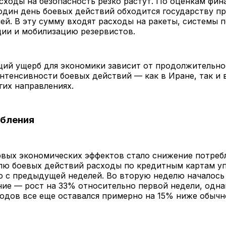
сходы на безопасность резко растут. По оценкам фи
один день боевых действий обходится государству пр
ей. В эту сумму входят расходы на ракеты, системы п
ции и мобилизацию резервистов.
щий ущерб для экономики зависит от продолжительно
нтенсивности боевых действий — как в Иране, так и в
гих направлениях.
ебления
вых экономических эффектов стало снижение потребл
лю боевых действий расходы по кредитным картам у
ю с предыдущей неделей. Во вторую неделю началось
ние — рост на 33% относительно первой недели, одн
одов все еще оставался примерно на 15% ниже обычн