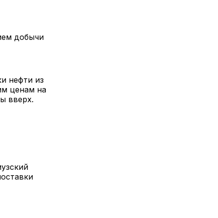
ием добычи
и нефти из
им ценам на
ы вверх.
музский
поставки