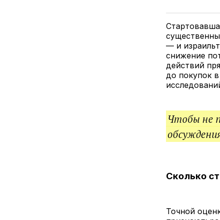
Стартовавшая
существенным
— и израильт
снижение по
действий пр
до покупок в
исследований
Чтобы не 
обсуждения
Сколько ст
Точной оцен