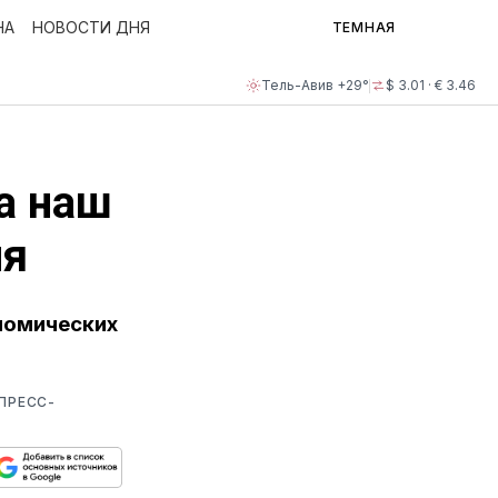
НА
НОВОСТИ ДНЯ
ТЕМНАЯ
Тель-Авив +29°
$ 3.01 · € 3.46
а наш
ля
номических
ПРЕСС-
ься
пируйте