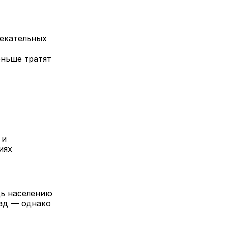
лекательных
еньше тратят
 и
иях
щь населению
пад — однако