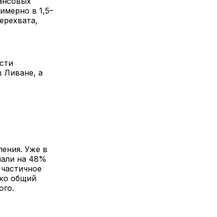
нансовых
имерно в 1,5–
ерехвата,
сти
 Ливане, а
ения. Уже в
пали на 48%
 частичное
ако общий
ого.