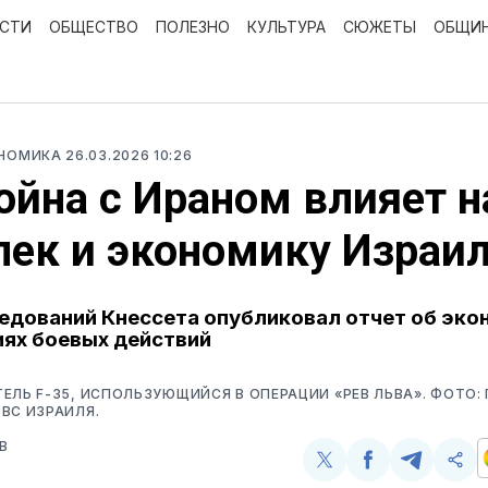
ОСТИ
ОБЩЕСТВО
ПОЛЕЗНО
КУЛЬТУРА
СЮЖЕТЫ
ОБЩИ
ОНОМИКА
26.03.2026 10:26
ойна с Ираном влияет н
ек и экономику Израи
едований Кнессета опубликовал отчет об эко
ях боевых действий
ЕЛЬ F-35, ИСПОЛЬЗУЮЩИЙСЯ В ОПЕРАЦИИ «РЕВ ЛЬВА». ФОТО: 
ВС ИЗРАИЛЯ.
В
Поделиться
Поделиться
Поделит
Ско