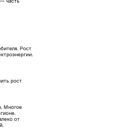
 — часть
.
бителя. Рост
ектроэнергии.
ить рост
ы. Многое
гионе.
алеко от
й.