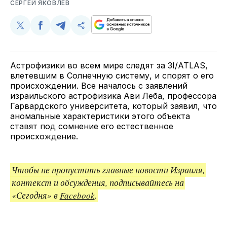
СЕРГЕЙ ЯКОВЛЕВ
Поделиться
Поделиться
Поделиться
Скопируйте
у
в
в
и
Twitter
Facebook
Telegram
поделитесь
ссылкой
Астрофизики во всем мире следят за 3I/ATLAS,
влетевшим в Солнечную систему, и спорят о его
происхождении. Все началось с заявлений
израильского астрофизика Ави Леба, профессора
Гарвардского университета, который заявил, что
аномальные характеристики этого объекта
ставят под сомнение его естественное
происхождение.
Чтобы не пропустить главные новости Израиля,
контекст и обсуждения, подписывайтесь на
«Сегодня» в
Facebook
.