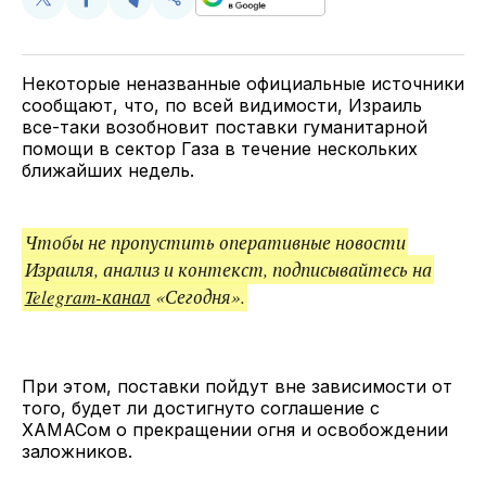
Поделиться
Поделиться
Поделиться
Скопируйте
у
в
в
и
Twitter
Facebook
Telegram
поделитесь
ссылкой
Некоторые неназванные официальные источники
сообщают, что, по всей видимости, Израиль
все-таки возобновит поставки гуманитарной
помощи в сектор Газа в течение нескольких
ближайших недель.
Чтобы не пропустить оперативные новости
Израиля, анализ и контекст, подписывайтесь на
Telegram-канал
«Сегодня».
При этом, поставки пойдут вне зависимости от
того, будет ли достигнуто соглашение с
ХАМАСом о прекращении огня и освобождении
заложников.