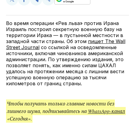
Поделиться
Поделиться
Поделиться
Скопируйте
у
в
в
и
Twitter
Facebook
Telegram
поделитесь
ссылкой
Во время операции «Рев льва» против Ирана
Израиль построил секретную военную базу на
территории Ирака — в пустынной местности в
западной части страны. Об этом
пишет The Wall
Street Journal
со ссылкой на осведомленные
источники, включая чиновников американской
администрации. По утверждению издания, это
позволяет понять, как именно силам ЦАХАЛ
удалось на протяжении месяца с лишним вести
успешную военную операцию за тысячи
километров от границ страны.
Чтобы получать только главные новости без
лишнего шума, подписывайтесь на
WhatsApp-канал
«Сегодня».