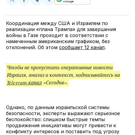
Поделиться
Поделиться
Поделиться
Скопируйте
у
в
в
и
Twitter
Facebook
Telegram
поделитесь
ссылкой
Координация между США и Израилем по
реализации «плана Трампа» для завершения
войны в Газе проходит в соответствии с
намеченным американским графиком, без
отклонений. Об этом
сообщает 12 канал
.
Чтобы не пропустить оперативные новости
Израиля, анализ и контекст, подписывайтесь на
Telegram-канал
«Сегодня».
Однако, по данным израильской системы
безопасности, эксперты выражают серьезное
беспокойство: слишком быстрые темпы
продвижения инициативы могут привести к
конфликту интересов и поставить под угрозу