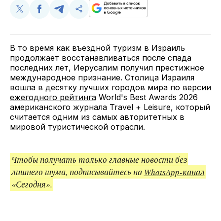
Поделиться
Поделиться
Поделиться
Скопируйте
у
в
в
и
Twitter
Facebook
Telegram
поделитесь
ссылкой
В то время как въездной туризм в Израиль
продолжает восстанавливаться после спада
последних лет, Иерусалим получил престижное
международное признание. Столица Израиля
вошла в десятку лучших городов мира по версии
ежегодного рейтинга
World's Best Awards 2026
американского журнала Travel + Leisure, который
считается одним из самых авторитетных в
мировой туристической отрасли.
Чтобы получать только главные новости без
лишнего шума, подписывайтесь на
WhatsApp-канал
«Сегодня».