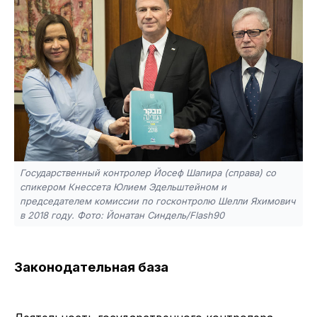
Государственный контролер Йосеф Шапира (справа) со
спикером Кнессета Юлием Эдельштейном и
председателем комиссии по госконтролю Шелли Яхимович
в 2018 году. Фото: Йонатан Синдель/Flash90
Законодательная база