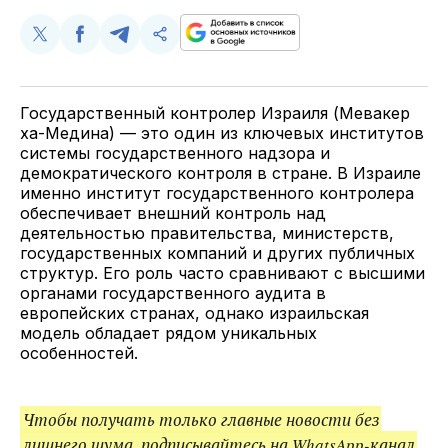
Поделиться
Поделиться
Поделиться
Скопируйте
у
в
в
и
Twitter
Facebook
Telegram
поделитесь
ссылкой
Государственный контролер Израиля (Мевакер
ха-Медина) — это один из ключевых институтов
системы государственного надзора и
демократического контроля в стране. В Израиле
именно институт государственного контролера
обеспечивает внешний контроль над
деятельностью правительства, министерств,
государственных компаний и других публичных
структур. Его роль часто сравнивают с высшими
органами государственного аудита в
европейских странах, однако израильская
модель обладает рядом уникальных
особенностей.
Чтобы получать только главные новости без
лишнего шума, подписывайтесь на
WhatsApp-канал