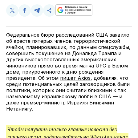
Поделиться
Поделиться
Поделиться
Скопируйте
у
в
в
и
Twitter
Facebook
Telegram
поделитесь
ссылкой
Федеральное бюро расследований США заявило
об аресте пятерых членов террористической
ячейки, планировавших, по данным спецслужбы,
совершить покушение на Дональда Трампа и
других высокопоставленных американских
чиновников прямо во время матча UFC в Белом
доме, приуроченного к дню рождения
президента. Об этом
пишет Axios
, добавляя, что
среди потенциальных целей заговорщиков были
политики, которых они считали близкими к так
называемому израильскому лобби в США — и
даже премьер-министр Израиля Биньямин
Нетаниягу.
Чтобы получать только главные новости без
лишнего шума, подписывайтесь на
WhatsApp-канал