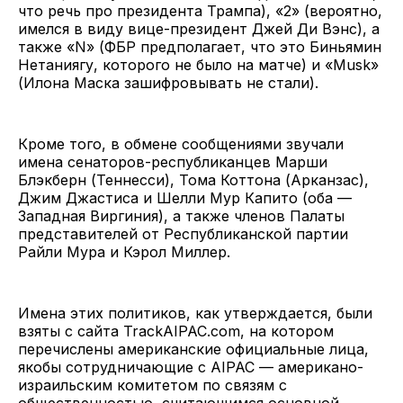
что речь про президента Трампа), «2» (вероятно,
имелся в виду вице-президент Джей Ди Вэнс), а
также «N» (ФБР предполагает, что это Биньямин
Нетаниягу, которого не было на матче) и «Musk»
(Илона Маска зашифровывать не стали).
Кроме того, в обмене сообщениями звучали
имена сенаторов-республиканцев Марши
Блэкберн (Теннесси), Тома Коттона (Арканзас),
Джим Джастиса и Шелли Мур Капито (оба —
Западная Виргиния), а также членов Палаты
представителей от Республиканской партии
Райли Мура и Кэрол Миллер.
Имена этих политиков, как утверждается, были
взяты с сайта TrackAIPAC.com, на котором
перечислены американские официальные лица,
якобы сотрудничающие с AIPAC — американо-
израильским комитетом по связям с
общественностью, считающимся основной