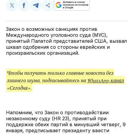
Поделиться
Поделиться
Поделиться
Скопируйте
у
в
в
и
Twitter
Facebook
Telegram
поделитесь
ссылкой
Закон о возможных санкциях против
Международного уголовного суда (МУС),
принятый Палатой представителей США, вызвал
шквал одобрения со стороны еврейских и
произраильских организаций.
Чтобы получать только главные новости без
лишнего шума, подписывайтесь на
WhatsApp-канал
«Сегодня».
Напомним, что Закон о противодействии
незаконному суду (HR 23), принятый при
поддержке обеих партий в минувший четверг, 9
января, предписывает президенту ввести