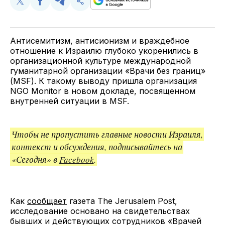
Поделиться
Поделиться
Поделиться
Скопируйте
у
в
в
и
Twitter
Facebook
Telegram
поделитесь
ссылкой
Антисемитизм, антисионизм и враждебное
отношение к Израилю глубоко укоренились в
организационной культуре международной
гуманитарной организации «Врачи без границ»
(MSF). К такому выводу пришла организация
NGO Monitor в новом докладе, посвященном
внутренней ситуации в MSF.
Чтобы не пропустить главные новости Израиля,
контекст и обсуждения, подписывайтесь на
«Сегодня» в
Facebook
.
Как
сообщает
газета The Jerusalem Post,
исследование основано на свидетельствах
бывших и действующих сотрудников «Врачей