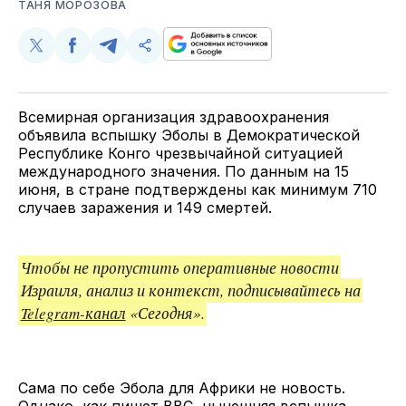
ТАНЯ МОРОЗОВА
Поделиться
Поделиться
Поделиться
Скопируйте
у
в
в
и
Twitter
Facebook
Telegram
поделитесь
ссылкой
Всемирная организация здравоохранения
объявила вспышку Эболы в Демократической
Республике Конго чрезвычайной ситуацией
международного значения. По данным на 15
июня, в стране подтверждены как минимум 710
случаев заражения и 149 смертей.
Чтобы не пропустить оперативные новости
Израиля, анализ и контекст, подписывайтесь на
Telegram-канал
«Сегодня».
Сама по себе Эбола для Африки не новость.
Однако, как пишет
BBC
, нынешняя вспышка