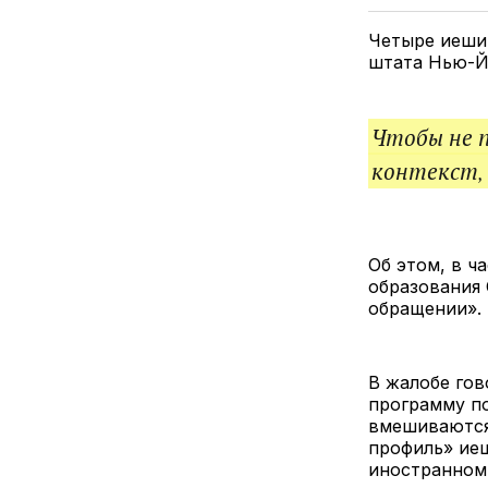
Четыре иеши
штата Нью-Й
Чтобы не 
контекст,
Об этом, в ч
образования
обращении».
В жалобе гов
программу по
вмешиваются
профиль» иеш
иностранном 