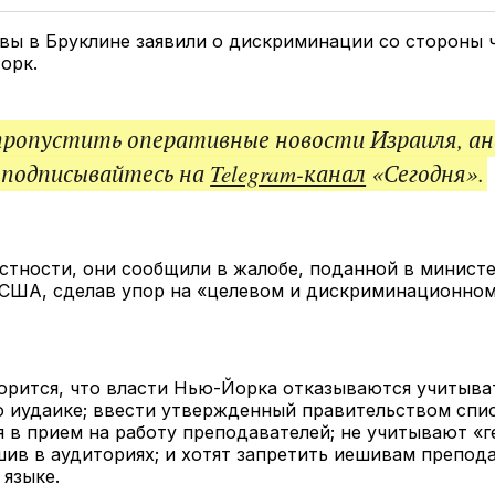
Twitter
Facebook
Telegram
под
ссы
вы в Бруклине заявили о дискриминации со стороны 
орк.
пропустить оперативные новости Израиля, ан
 подписывайтесь на
Telegram-канал
«Сегодня».
астности, они сообщили в жалобе, поданной в минист
 США, сделав упор на «целевом и дискриминационно
орится, что власти Нью-Йорка отказываются учитыва
 иудаике; ввести утвержденный правительством спис
 в прием на работу преподавателей; не учитывают «
ив в аудиториях; и хотят запретить иешивам препода
языке.