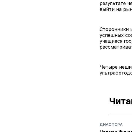
результате ч
выйти на рын
Сторонники 
успешных соо
учащиеся гос
рассматриват
Четыре иеши
ультраортод
Чита
ДИАСПОРА