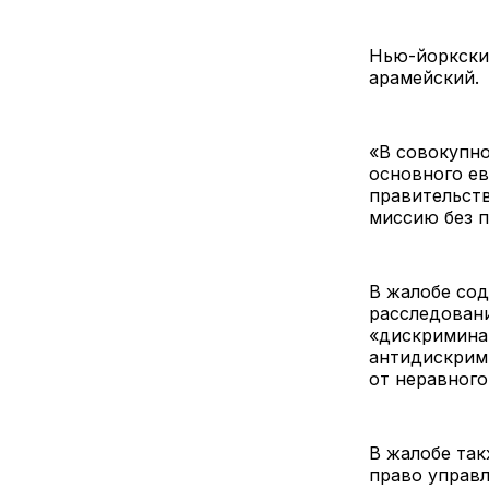
Нью-йоркски
арамейский.
«В совокупн
основного ев
правительст
миссию без 
В жалобе сод
расследован
«дискримина
антидискрим
от неравного
В жалобе та
право управл