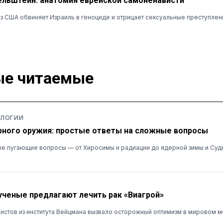
льштейн: анатомия еврейской самоненависти
з США обвиняет Израиль в геноциде и отрицает сексуальные преступле
е читаемые
ОЛОГИИ
ного оружия: простые ответы на сложные вопросы
е пугающие вопросы — от Хиросимы и радиации до ядерной зимы и Суд
ученые предлагают лечить рак «Виагрой»
истов из института Вейцмана вызвало осторожный оптимизм в мировом 