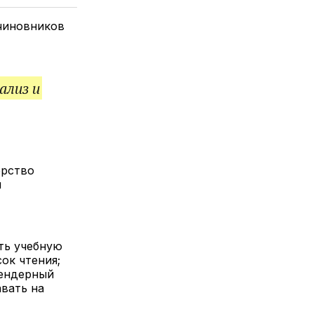
елитесь
лкой
чиновников
ализ и
ерство
м
ть учебную
ок чтения;
гендерный
вать на