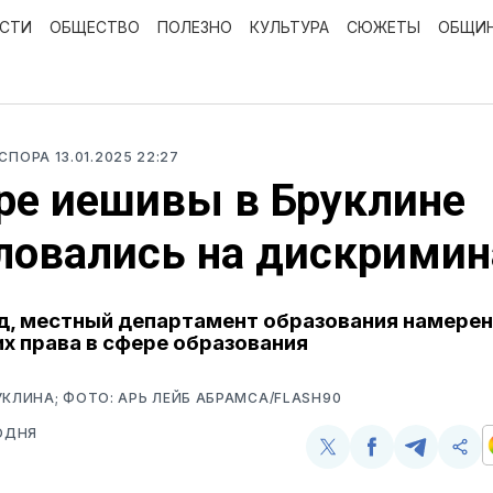
ОСТИ
ОБЩЕСТВО
ПОЛЕЗНО
КУЛЬТУРА
СЮЖЕТЫ
ОБЩИ
АСПОРА
13.01.2025 22:27
ре иешивы в Бруклине
ловались на дискрими
яд, местный департамент образования намере
х права в сфере образования
УКЛИНА; ФОТО: АРЬ ЛЕЙБ АБРАМСА/FLASH90
ОДНЯ
Поделиться
Поделиться
Поделит
Ско
у
в
в
и