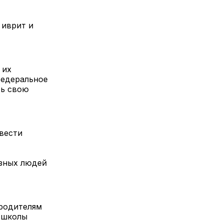
 иврит и
 их
федеральное
ть свою
вести
зных людей
 родителям
а школы