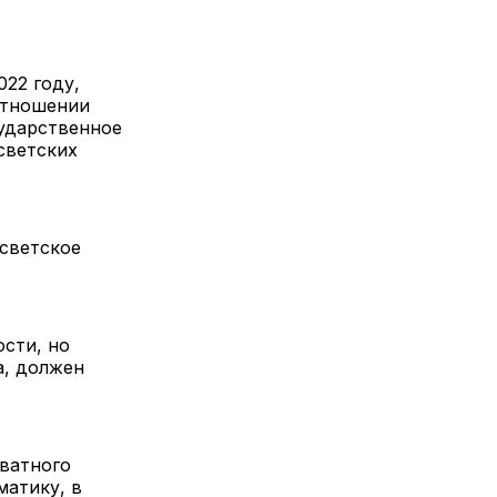
22 году,
 отношении
сударственное
светских
светское
сти, но
а, должен
ватного
матику, в