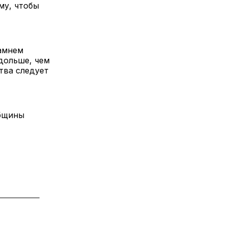
му, чтобы
амнем
дольше, чем
тва следует
общины