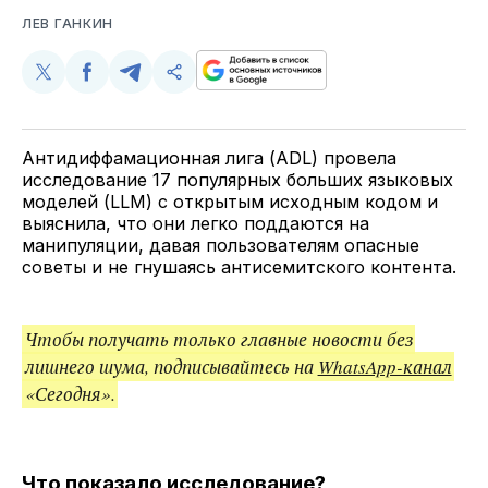
ЛЕВ ГАНКИН
Поделиться
Поделиться
Поделиться
Скопируйте
у
в
в
и
Twitter
Facebook
Telegram
поделитесь
ссылкой
Антидиффамационная лига (ADL) провела
исследование 17 популярных больших языковых
моделей (LLM) с открытым исходным кодом и
выяснила, что они легко поддаются на
манипуляции, давая пользователям опасные
советы и не гнушаясь антисемитского контента.
Чтобы получать только главные новости без
лишнего шума, подписывайтесь на
WhatsApp-канал
«Сегодня».
Что показало исследование?