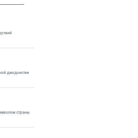
дствий
ской дзюдоистки
символом страны