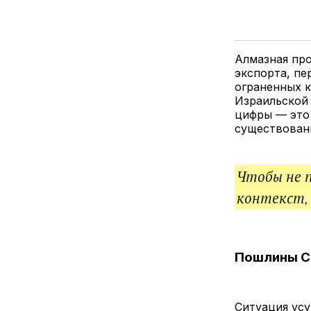
Алмазная пр
экспорта, пе
ограненных к
Израильской
цифры — это 
существован
Чтобы не 
контекст,
Пошлины С
Ситуация усу