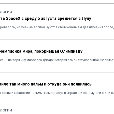
ОЛОГИИ
та SpaceX в среду 5 августа врежется в Луну
ровалось, но ученые воспользуются столкновением для изучения после
 чемпионка мира, покорившая Олимпиаду
сса — на вершину мирового дзюдо: история самой титулованной израиль
аиле так много пальм и откуда они появились
гтонии и канарские пальмы: какие растут в Израиле и почему они стали 
ОЛОГИИ