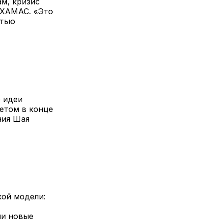
ам, кризис
 ХАМАС. «Это
стью
 идеи
етом в конце
ния Шая
кой модели:
ли новые