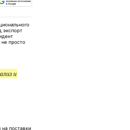
ься
пируйте
елитесь
лкой
ционального
д экспорт
идент
 не просто
ализ и
 на поставки