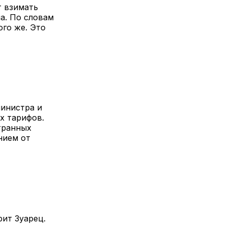
т взимать
а. По словам
ого же. Это
министра и
х тарифов.
транных
нием от
рит Зуарец.