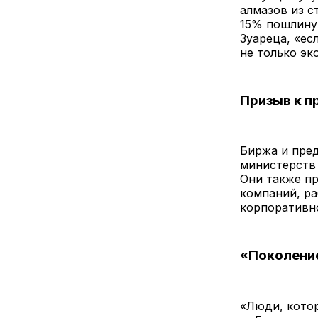
алмазов из с
15% пошлину
Зуареца, «ес
не только эк
Призыв к п
Биржа и пред
министерств
Они также пр
компаний, р
корпоративно
«Поколение
«Люди, котор