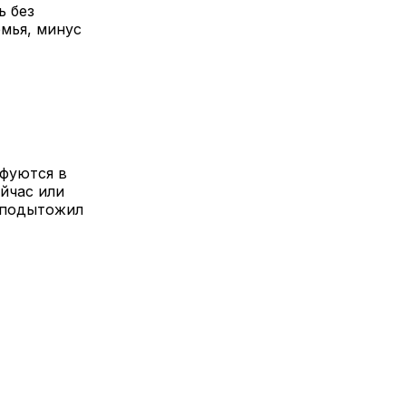
ь без
мья, минус
ифуются в
ейчас или
— подытожил