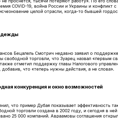
 не проснется, тысячи потеряют работу». По его слов
емия COVID-19, война России и Украины и конфликт с
 исчезновение целой отрасли, когда-то бывшей гордо
адежды
ансов Бецалель Смотрич недавно заявил о поддержке
ы свободной торговли, что Зуарец назвал «первым св
 также отметил поддержку главы Налогового управле
 добавив, что «теперь нужны действия, а не слова».
дная конкуренция и окно возможностей
нил, что пример Дубая показывает эффективность та
бодной торговли создана в 2002 году, и сегодня в ней
овано 25 000 компаний. Авраамовы соглашения откры