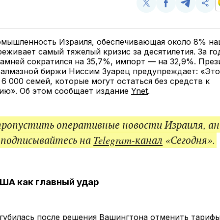
Поделиться
Поделиться
Поделит
Ско
у
в
в
и
Twitter
Facebook
Telegram
под
ссы
омышленность Израиля, обеспечивающая около 8% на
реживает самый тяжелый кризис за десятилетия. За го
амней сократился на 35,7%, импорт — на 32,9%. През
 алмазной биржи Ниссим Зуарец предупреждает: «Это
6 000 семей, которые могут остаться без средств к
ию». Об этом сообщает издание
Ynet
.
пропустить оперативные новости Израиля, ан
 подписывайтесь на
Telegram-канал
«Сегодня».
ША как главный удар
губилась после решения Вашингтона отменить тарифы