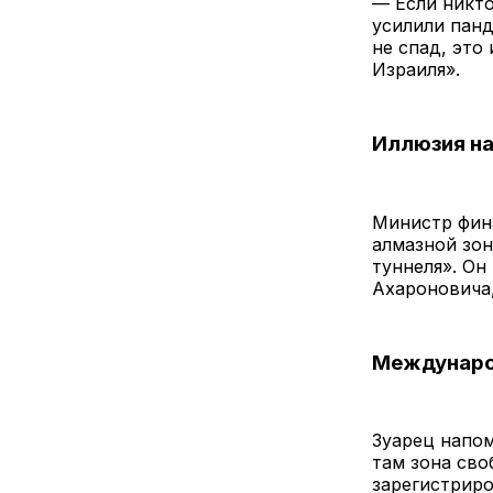
— Если никто
усилили панд
не спад, это
Израиля».
Иллюзия н
Министр фин
алмазной зон
туннеля». Он
Ахароновича,
Междунаро
Зуарец напом
там зона сво
зарегистрир