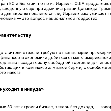
тран ЕС и Бельгии, но не из Израиля. США продолжаю
, введенную еще при администрации Дональда Трамп
ли для Европы пошлины сняли, Израиль заслуживает т
ономика — это вопрос национальной гордости».
равительству
ставители отрасли требуют от канцелярии премьер-
 финансов и экономики добиться отмены американски
едлагают создать зону свободной торговли для инос
аботающих в комплексе алмазной биржи, с освобожде
го налога.
 уходит в никуда»
ые 30 лет строили бизнес, теперь без дохода, — гово