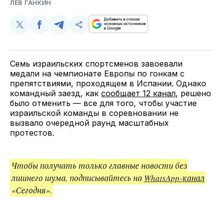
ЛЕВ ГАНКИН
Поделиться
Поделиться
Поделиться
Скопируйте
у
в
в
и
Twitter
Facebook
Telegram
поделитесь
ссылкой
Семь израильских спортсменов завоевали
медали на чемпионате Европы по гонкам с
препятствиями, проходящем в Испании. Однако
командный заезд, как
сообщает 12 канал
, решено
было отменить — все для того, чтобы участие
израильской команды в соревновании не
вызвало очередной раунд масштабных
протестов.
Чтобы получать только главные новости без
лишнего шума, подписывайтесь на
WhatsApp-канал
«Сегодня».