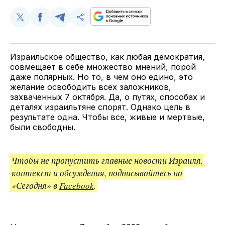
Поделиться
Поделиться
Поделиться
Скопируйте
у
в
в
и
Twitter
Facebook
Telegram
поделитесь
ссылкой
Израильское общество, как любая демократия,
совмещает в себе множество мнений, порой
даже полярных. Но то, в чем оно едино, это
желание освободить всех заложников,
захваченных 7 октября. Да, о путях, способах и
деталях израильтяне спорят. Однако цель в
результате одна. Чтобы все, живые и мертвые,
были свободны.
Чтобы не пропустить главные новости Израиля,
контекст и обсуждения, подписывайтесь на
«Сегодня» в
Facebook
.