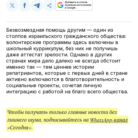
Поделиться
Поделиться
Поделиться
Скопируйте
у
в
в
и
Twitter
Facebook
Telegram
поделитесь
ссылкой
Безвозмездная помощь другим — один из
столпов израильского гражданского общества:
волонтерские программы здесь включены в
школьный куррикулум, без них не получишь
даже аттестат зрелости. Однако в других
странах мира дело далеко не всегда обстоит
именно так — тем ценнее истории
репатриантов, которые с первых дней в стране
активно включаются в благотворительность и
социальные проекты, сочетая личную
интеграцию с работой на благо всего общества.
Чтобы получать только главные новости без
лишнего шума, подписывайтесь на
WhatsApp-канал
«Сегодня».