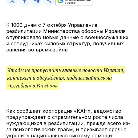
Поделиться
Поделиться
Поделиться
Скопируйте
у
в
в
и
Twitter
Facebook
Telegram
поделитесь
ссылкой
К 1000 дням с 7 октября Управление
реабилитации Министерства обороны Израиля
опубликовало новые данные о военнослужащих
и сотрудниках силовых структур, получивших
ранения во время войны.
Чтобы не пропустить главные новости Израиля,
контекст и обсуждения, подписывайтесь на
«Сегодня» в
Facebook
.
Как
сообщает
корпорация «КАН», ведомство
предупреждает о стремительном росте числа
нуждающихся в реабилитации, прежде всего из-
за психологических травм, и призывает срочно
укрепить национальную систему помощи