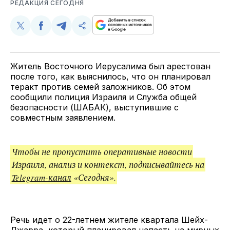
РЕДАКЦИЯ СЕГОДНЯ
Поделиться
Поделиться
Поделиться
Скопируйте
у
в
в
и
Twitter
Facebook
Telegram
поделитесь
ссылкой
Житель Восточного Иерусалима был арестован
после того, как выяснилось, что он планировал
теракт против семей заложников. Об этом
сообщили полиция Израиля и Служба общей
безопасности (ШАБАК), выступившие с
совместным заявлением.
Чтобы не пропустить оперативные новости
Израиля, анализ и контекст, подписывайтесь на
Telegram-канал
«Сегодня».
Речь идет о 22-летнем жителе квартала Шейх-
Джарра, который планировал напасть на мирных