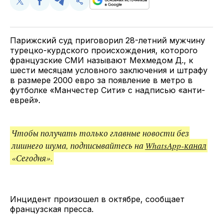
Поделиться
Поделиться
Поделиться
Скопируйте
у
в
в
и
Twitter
Facebook
Telegram
поделитесь
ссылкой
Парижский суд приговорил 28-летний мужчину
турецко-курдского происхождения, которого
французские СМИ называют Мехмедом Д., к
шести месяцам условного заключения и штрафу
в размере 2000 евро за появление в метро в
футболке «Манчестер Сити» с надписью «анти-
еврей».
Чтобы получать только главные новости без
лишнего шума, подписывайтесь на
WhatsApp-канал
«Сегодня».
Инцидент произошел в октябре, сообщает
французская пресса.