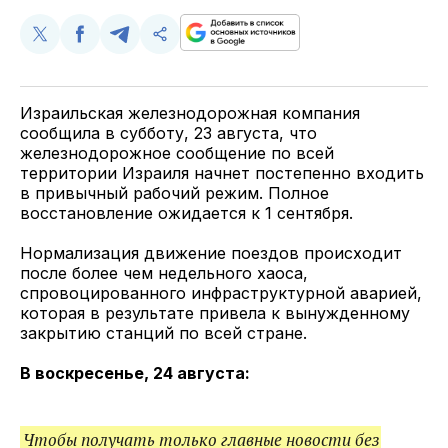
Поделиться
Поделиться
Поделиться
Скопируйте
у
в
в
и
Twitter
Facebook
Telegram
поделитесь
ссылкой
Израильская железнодорожная компания
сообщила в субботу, 23 августа, что
железнодорожное сообщение по всей
территории Израиля начнет постепенно входить
в привычный рабочий режим. Полное
восстановление ожидается к 1 сентября.
Нормализация движение поездов происходит
после более чем недельного хаоса,
спровоцированного инфраструктурной аварией,
которая в результате привела к вынужденному
закрытию станций по всей стране.
В воскресенье, 24 августа:
Чтобы получать только главные новости без