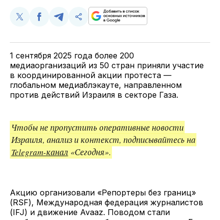
Поделиться
Поделиться
Поделиться
Скопируйте
у
в
в
и
Twitter
Facebook
Telegram
поделитесь
ссылкой
1 сентября 2025 года более 200
медиаорганизаций из 50 стран приняли участие
в координированной акции протеста —
глобальном медиаблэкауте, направленном
против действий Израиля в секторе Газа.
Чтобы не пропустить оперативные новости
Израиля, анализ и контекст, подписывайтесь на
Telegram-канал
«Сегодня».
Акцию организовали «Репортеры без границ»
(RSF), Международная федерация журналистов
(IFJ) и движение Avaaz. Поводом стали