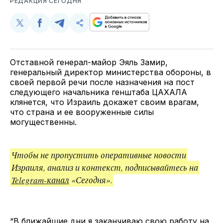
РЕДАКЦИЯ СЕГОДНЯ
Поделиться
Поделиться
Поделиться
Скопируйте
у
в
в
и
Twitter
Facebook
Telegram
поделитесь
ссылкой
Отставной генерал-майор Эяль Замир,
генеральный директор министерства обороны, в
своей первой речи после назначения на пост
следующего начальника генштаба ЦАХАЛА
клянется, что Израиль докажет своим врагам,
что страна и ее вооруженные силы
могущественны.
Чтобы не пропустить оперативные новости
Израиля, анализ и контекст, подписывайтесь на
Telegram-канал
«Сегодня».
“В ближайшие дни я заканчиваю свою работу на