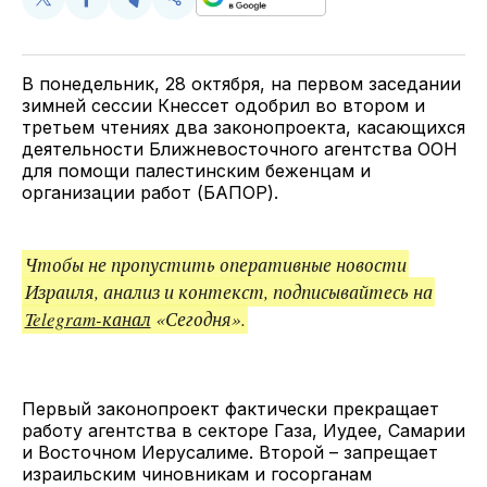
Поделиться
Поделиться
Поделиться
Скопируйте
у
в
в
и
Twitter
Facebook
Telegram
поделитесь
ссылкой
В понедельник, 28 октября, на первом заседании
зимней сессии Кнессет одобрил во втором и
третьем чтениях два законопроекта, касающихся
деятельности Ближневосточного агентства ООН
для помощи палестинским беженцам и
организации работ (БАПОР).
Чтобы не пропустить оперативные новости
Израиля, анализ и контекст, подписывайтесь на
Telegram-канал
«Сегодня».
Первый законопроект фактически прекращает
работу агентства в секторе Газа, Иудее, Самарии
и Восточном Иерусалиме. Второй – запрещает
израильским чиновникам и госорганам