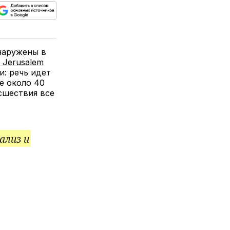
ься
пируйте
елитесь
лкой
наружены в
 Jerusalem
и: речь идет
е около 40
исшествия все
ализ и