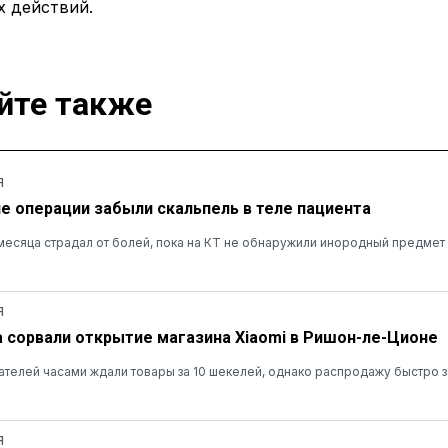
х действий.
йте также
Я
ле операции забыли скальпель в теле пациента
есяца страдал от болей, пока на КТ не обнаружили инородный предмет
Я
а сорвали открытие магазина Xiaomi в Ришон-ле-Ционе
ателей часами ждали товары за 10 шекелей, однако распродажу быстро 
Я