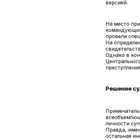
версией.
На место при
командующий
провели спец
На определе
свидетельств
Однако в кон
Центральног
преступлени
Решение су
Примечательн
всеобъемлющ
личности су
Правда, имен
остальная ин