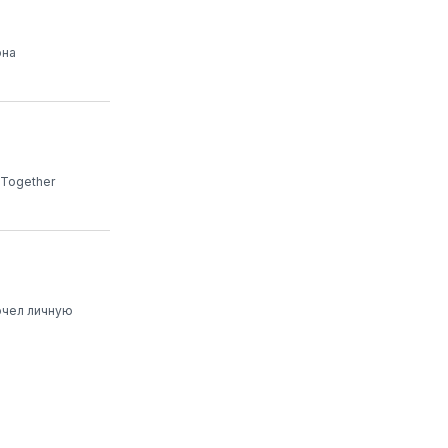
она
 Together
очел личную