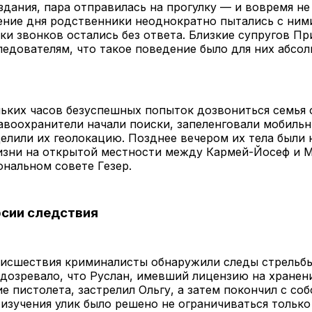
дания, пара отправилась на прогулку — и вовремя не
ение дня родственники неоднократно пытались с ними
ки звонков остались без ответа. Близкие супругов П
ледователям, что такое поведение было для них абсо
ьких часов безуспешных попыток дозвониться семья 
авоохранители начали поиски, запеленговали мобиль
елили их геолокацию. Позднее вечером их тела были 
изни на открытой местности между Кармей-Йосеф и 
ональном совете Гезер.
сии следствия
оисшествия криминалисты обнаружили следы стрельбы
дозревало, что Руслан, имевший лицензию на хранен
е пистолета, застрелил Ольгу, а затем покончил с соб
 изучения улик было решено не ограничиваться только