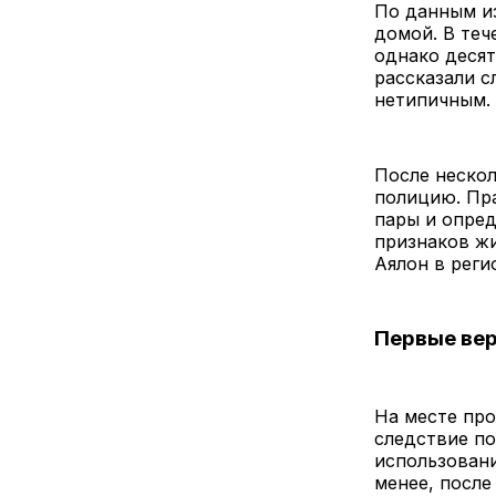
По данным из
домой. В теч
однако десят
рассказали с
нетипичным.
После нескол
полицию. Пр
пары и опред
признаков ж
Аялон в реги
Первые вер
На месте пр
следствие по
использовани
менее, после