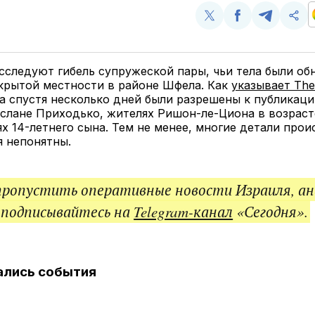
Поделиться
Поделиться
Поделит
Ско
у
в
в
и
Twitter
Facebook
Telegram
под
ссы
сследуют гибель супружеской пары, чьи тела были об
крытой местности в районе Шфела. Как
указывает The
на спустя несколько дней были разрешены к публикаци
услане Приходько, жителях Ришон-ле-Циона в возраст
ях 14-летнего сына. Тем не менее, многие детали про
я непонятны.
пропустить оперативные новости Израиля, ан
 подписывайтесь на
Telegram-канал
«Сегодня».
ались события