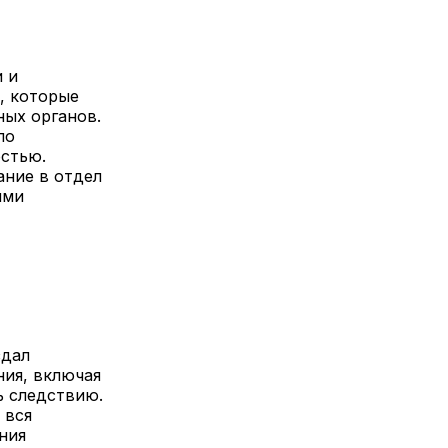
 и
, которые
ных органов.
ло
остью.
ание в отдел
ими
здал
ия, включая
ь следствию.
 вся
ния