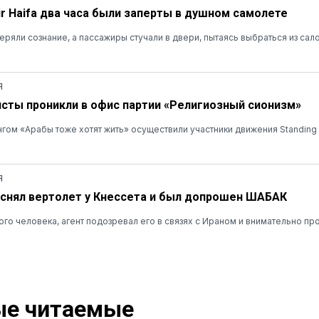
r Haifa два часа были заперты в душном самолете
ряли сознание, а пассажиры стучали в двери, пытаясь выбраться из сал
Я
сты проникли в офис партии «Религиозный сионизм»
нгом «Арабы тоже хотят жить» осуществили участники движения Standing
Я
снял вертолет у Кнессета и был допрошен ШАБАК
го человека, агент подозревал его в связях с Ираном и внимательно пр
е читаемые