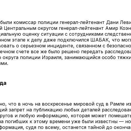
были комиссар полиции генерал-лейтенант Дани Леви
 Центральным округом генерал-лейтенант Амир Коэн
иальную оценку ситуации с сотрудниками следствен
нном этапе к делу даже подключился ШАБАК, что мог
овать о серьезном инциденте, связанном с безопасн
ечном счете все же было решено передать расследов
о округа полиции Израиля, занимающийся особо тяжк
ями.
да
о, что в ночь на воскресенье мировой суд в Рамле и
ий запрет на публикацию любых деталей расследован
пругов и любую информацию, которая может помешат
а погибших к этому времени уже были известны — но
формация, судя по всему, останется тайной до оконча