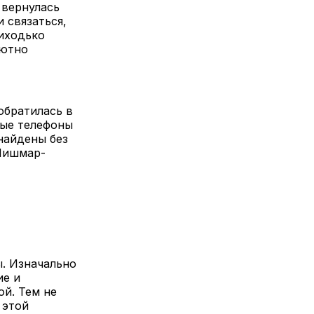
 вернулась
 связаться,
риходько
лютно
обратилась в
ные телефоны
найдены без
Мишмар-
. Изначально
ие и
ой. Тем не
 этой