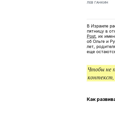
ЛЕВ ГАНКИН
В Израиле ра
пятницу в от
Post
, их име
об Ольге и Р
лет, родител
еще остаютс
Чтобы не 
контекст,
Как развив