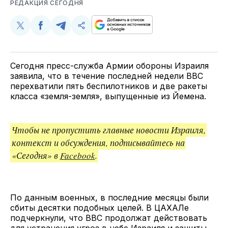
РЕДАКЦИЯ СЕГОДНЯ
Поделиться
Поделиться
Поделиться
Скопируйте
у
в
в
и
Twitter
Facebook
Telegram
поделитесь
ссылкой
Сегодня пресс-служба Армии обороны Израиля
заявила, что в течение последней недели ВВС
перехватили пять беспилотников и две ракеты
класса «земля-земля», выпущенные из Йемена.
Чтобы не пропустить главные новости Израиля,
контекст и обсуждения, подписывайтесь на
«Сегодня» в
Facebook
.
По данным военных, в последние месяцы были
сбиты десятки подобных целей. В ЦАХАЛе
подчеркнули, что ВВС продолжат действовать
для устранения угроз в небе Израиля и защиты