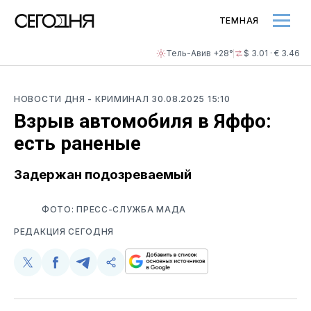
ТЕМНАЯ
Тель-Авив +28°
$ 3.01 · € 3.46
НОВОСТИ ДНЯ
- КРИМИНАЛ
30.08.2025 15:10
Взрыв автомобиля в Яффо:
есть раненые
Задержан подозреваемый
ФОТО: ПРЕСС-СЛУЖБА МАДА
РЕДАКЦИЯ СЕГОДНЯ
Поделиться
Поделиться
Поделиться
Скопируйте
у
в
в
и
Twitter
Facebook
Telegram
поделитесь
ссылкой