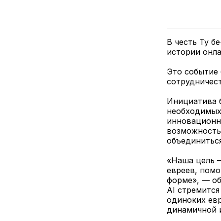
В честь Ту б
истории онла
Это событие 
сотрудничест
Инициатива б
необходимых
инновационн
возможность 
объединитьс
«Наша цель 
евреев, помо
форме», — об
AI стремится
одиноких евр
динамичной и