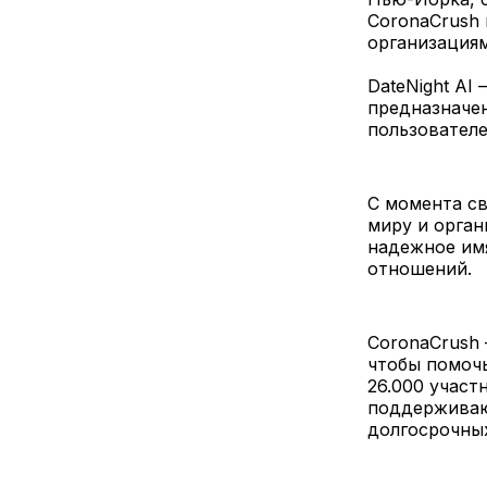
CoronaCrush 
организациям
DateNight AI
предназначен
пользователе
С момента св
миру и орган
надежное имя
отношений.
CoronaCrush 
чтобы помочь
26.000 участ
поддерживаю
долгосрочны