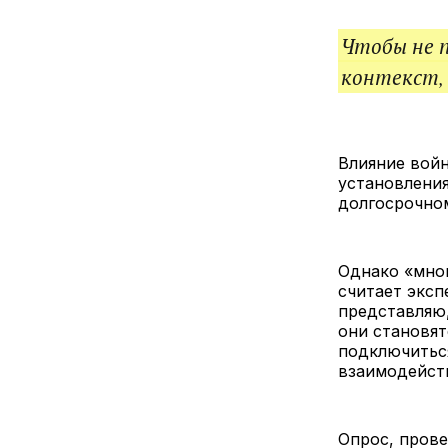
Чтобы не 
контекст,
Влияние войн
установления
долгосрочном
Однако «мног
считает эксп
представляю
они становят
подключиться
взаимодейств
Опрос, прове