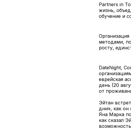
Partners in 
жизнь, объед
обучение и с
Организация 
методами, по
росту, един
DateNight, C
организациям
еврейская ас
день (20 авг
от проживан
Эйтан встрет
дни», как он
Яна Марка по
как сказал Э
возможность 