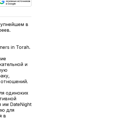
ься
пируйте
елитесь
лкой
крупнейшем в
реев.
ers in Torah.
ние
кательной и
зую
аку,
 отношений.
ля одиноких
ктивной
 им DateNight
ию для
я в