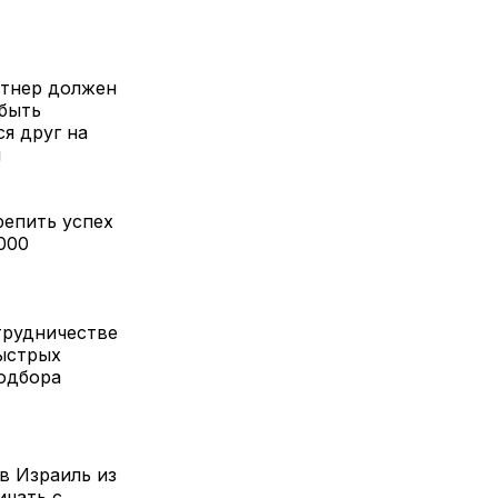
ртнер должен
 быть
я друг на
и
репить успех
000
трудничестве
быстрых
подбора
в Израиль из
ичать с