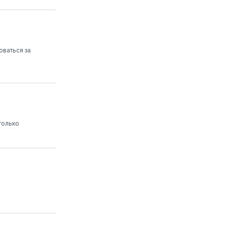
оваться за
только