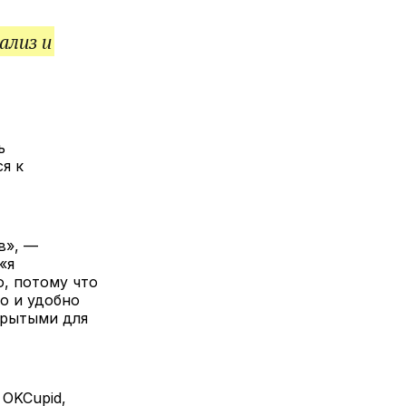
ализ и
ь
я к
в», —
«я
, потому что
о и удобно
крытыми для
OKCupid,