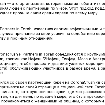
Torah — это организация, которая помогает обогатить 
иняя людей с партнерами по учебе. Этот подход под
оздает прочные связи среди евреев по всему миру.
Partners in Torah, известная своими эффективными и
лучила признание за свои усилия по содействию евр
ству и прочным отношениям.
oronacrush и Partners in Torah объединяются с крупны
и, такими как Нефеш Б'Нефеш, Телфед, Маса и Австр
социация, чтобы провести два виртуальных мероприя
уста), обслуживающих участников в разное время, в 
ия.
ился со своей партнершей Керен на CoronaCrush «в 
 признался на своей странице в социальной сети Faceb
 синагоге, которую они посещали, где «он рассказал 
йтан, «и для меня, по крайней мере, это была прекрасн
познакомиться с женщинами из общины, с которыми 