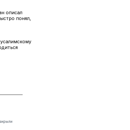
ан описал
ыстро понял,
ерусалимскому
одиться
закрыли