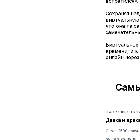
встретился».
Сохраняя над
виртуальную 
что она та с
замечательн
Виртуальное 
времени; и в
онлайн через
Самы
ПРОИСШЕСТВИ
Давка и драк
Около 1500 покуп
05.08.2026 18:19