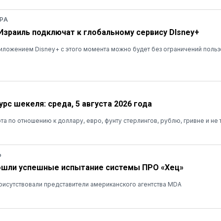
РА
 Израиль подключат к глобальному сервису DIsney+
ложением Disney+ с этого момента можно будет без ограничений польз
рс шекеля: среда, 5 августа 2026 года
та по отношению к доллару, евро, фунту стерлингов, рублю, гривне и не 
Ь
ошли успешные испытание системы ПРО «Хец»
рисутствовали представители американского агентства MDA