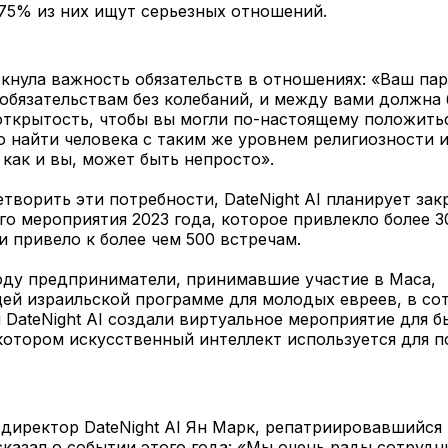
 75% из них ищут серьезных отношений.
кнула важность обязательств в отношениях: «Ваш па
 обязательствам без колебаний, и между вами должна
открытость, чтобы вы могли по-настоящему положитьс
о найти человека с таким же уровнем религиозности 
 как и вы, может быть непросто».
творить эти потребности, DateNight AI планирует зак
го мероприятия 2023 года, которое привлекло более 3
и привело к более чем 500 встречам.
оду предприниматели, принимавшие участие в Маса,
ей израильской программе для молодых евреев, в со
 DateNight AI создали виртуальное мероприятие для 
котором искусственный интеллект используется для 
директор DateNight AI Ян Марк, репатриировавшийся 
казал о событии этого года: «Мы очень рады сотрудн