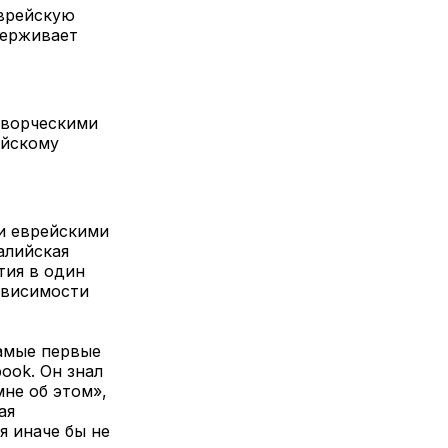
еврейскую
держивает
 творческими
ейскому
ми еврейскими
алийская
тия в один
зависимости
самые первые
ook. Он знал
мне об этом»,
ая
я иначе бы не