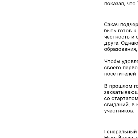
показал, что
Сакач подчер
быть готов к
честность и 
друга. Однак
образования,
Чтобы удовле
своего перво
посетителей 
В прошлом г
захватывающ
со стартапом
свиданий, в 
участников.
Генеральный 
Нью-Йорка, с