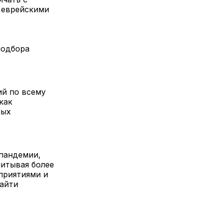
и еврейскими
подбора
ий по всему
как
ных
 пандемии,
читывая более
приятиями и
айти