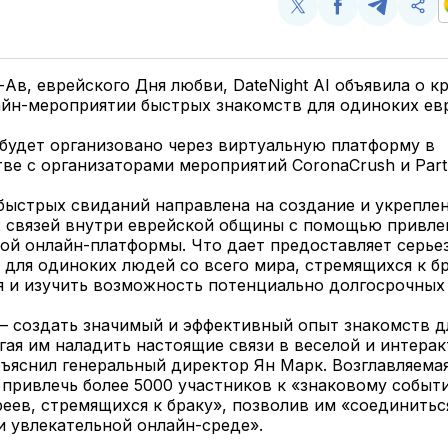
Поделиться
Поделиться
Поделит
Ско
у
в
в
и
Twitter
Facebook
Telegram
под
ссы
е-Ав, еврейского Дня любви, DateNight AI объявила о 
йн-мероприятии быстрых знакомств для одиноких ев
будет организовано через виртуальную платформу в
ве с организаторами мероприятий CoronaCrush и Partn
ыстрых свиданий направлена ​​на создание и укрепле
 связей внутри еврейской общины с помощью привле
ой онлайн-платформы. Что дает предоставляет серье
для одиноких людей со всего мира, стремящихся к бр
я и изучить возможность потенциально долгосрочных
— создать значимый и эффективный опыт знакомств д
гая им наладить настоящие связи в веселой и интера
ъяснил генеральный директор Ян Марк. Возглавляемая
 привлечь более 5000 участников к «знаковому событ
еев, стремящихся к браку», позволив им «соединитьс
 увлекательной онлайн-среде».