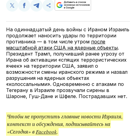
Поделиться
Поделиться
Поделиться
Скопируйте
у
в
в
и
Twitter
Facebook
Telegram
поделитесь
ссылкой
На одиннадцатый день войны с Ираном Израиль
продолжает наносить удары по территории
противника — в том числе утром
после
масштабной атаки США на ядерные объекты
.
Президент Трамп, получивший ранее угрозу от
Ирана об активации «спящих террористических
ячеек» на территории США, заявил о
возможности смены иранского режима и назвал
разрушения на ядерных объектах
«колоссальными». Одновременно с атаками по
Тегерану в Израиле прозвучали сирены в
Шароне, Гуш-Дане и Шфеле. Пострадавших нет.
Чтобы не пропустить главные новости Израиля,
контекст и обсуждения, подписывайтесь на
«Сегодня» в
Facebook
.