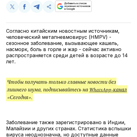
Поделиться
Поделиться
Поделиться
Скопируйте
у
в
в
и
Twitter
Facebook
Telegram
поделитесь
ссылкой
Согласно китайским новостным источникам,
человеческий метапневмовирус (HMPV) -
сезонное заболевание, вызывающее кашель,
насморк, боль в горле и жар - сейчас активно
распространяется среди детей в возрасте до 14
лет.
Чтобы получать только главные новости без
лишнего шума, подписывайтесь на
WhatsApp-канал
«Сегодня».
Заболевание также зарегистрировано в Индии,
Малайзии и других странах. Статистика вспышки
вируса неоднозначна, но доступные данные