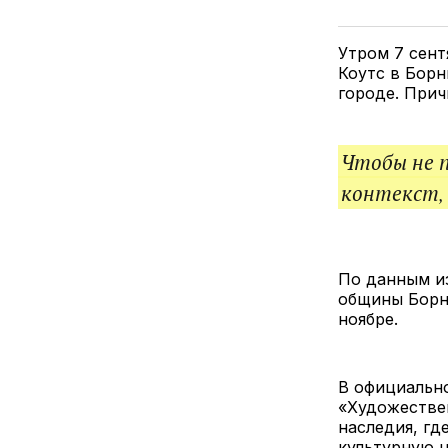
Утром 7 сен
Коутс в Бор
городе. Прич
Чтобы не 
контекст,
По данным из
общины Борнм
ноябре.
В официально
«Художествен
наследия, гд
культурную 