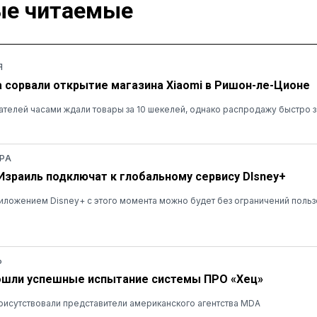
е читаемые
Я
а сорвали открытие магазина Xiaomi в Ришон-ле-Ционе
ателей часами ждали товары за 10 шекелей, однако распродажу быстро 
РА
 Израиль подключат к глобальному сервису DIsney+
ложением Disney+ с этого момента можно будет без ограничений польз
Ь
ошли успешные испытание системы ПРО «Хец»
рисутствовали представители американского агентства MDA