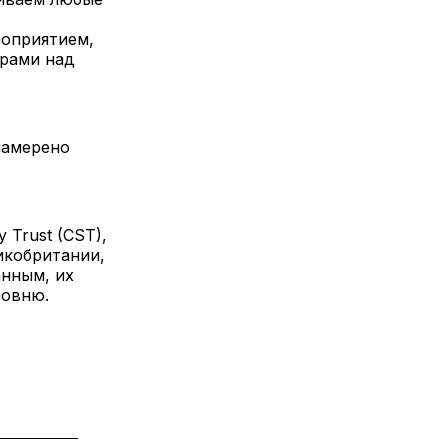
роприятием,
орами над
намерено
 Trust (CST),
икобритании,
анным, их
ровню.