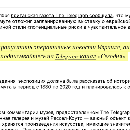
у
в
в
и
Twitter
Facebook
Telegram
под
ссы
тября
британская газета The Telegraph сообщила
, что м
нмуте отложил запланированную выставку о еврейско
иной стали «потенциальные риски в чувствительное в
пропустить оперативные новости Израиля, ан
 подписывайтесь на
Telegram-канал
«Сегодня».
дания, экспозиция должна была рассказать об истор
ута в период с 1880 по 2020 год и планировалась к 
м комментарии музея, предоставленном The Telegraph
ная галерея и музей Рассел-Коутс — важный объект 
е хранятся произведения искусства, имеющие значит
ценность. Планируя все выставки, мы тщательно оце