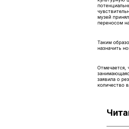
потенциальны
чувствительн
музей принял
переносом на
Таким образо
назначить но
Отмечается, ч
занимающаяс
заявила о ре
количество в
Чита