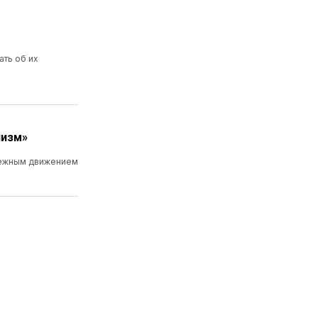
ать об их
низм»
дежным движением