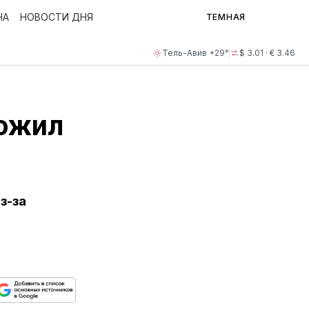
НА
НОВОСТИ ДНЯ
ТЕМНАЯ
Тель-Авив +29°
$ 3.01 · € 3.46
ложил
з-за
ься
пируйте