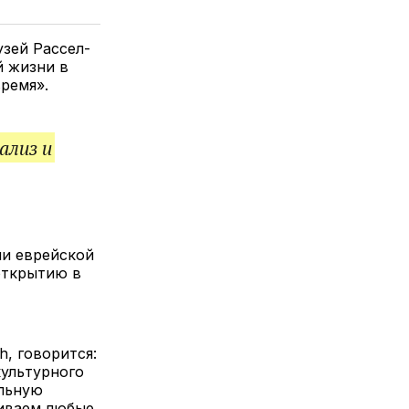
елитесь
лкой
узей Рассел-
й жизни в
ремя».
ализ и
ии еврейской
открытию в
, говорится:
культурного
ельную
ниваем любые