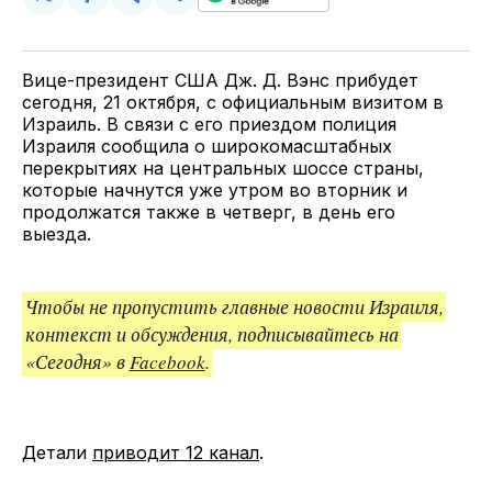
Поделиться
Поделиться
Поделиться
Скопируйте
у
в
в
и
Twitter
Facebook
Telegram
поделитесь
ссылкой
Вице-президент США Дж. Д. Вэнс прибудет
сегодня, 21 октября, с официальным визитом в
Израиль. В связи с его приездом полиция
Израиля сообщила о широкомасштабных
перекрытиях на центральных шоссе страны,
которые начнутся уже утром во вторник и
продолжатся также в четверг, в день его
выезда.
Чтобы не пропустить главные новости Израиля,
контекст и обсуждения, подписывайтесь на
«Сегодня» в
Facebook
.
Детали
приводит 12 канал
.