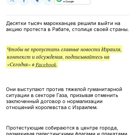
Поделиться
Поделиться
Поделиться
Скопируйте
у
в
в
и
Twitter
Facebook
Telegram
поделитесь
ссылкой
Десятки тысяч марокканцев решили выйти на
акцию протеста в Рабате, столице своей страны.
Чтобы не пропустить главные новости Израиля,
контекст и обсуждения, подписывайтесь на
«Сегодня» в
Facebook
.
Они выступают против тяжелой гуманитарной
ситуации в секторе Газа, призывая отменить
заключенный договор о нормализации
отношений королевства с Израилем.
Протестующие собираются в центре города,
размахивая палестинскими флагами и плакатами.