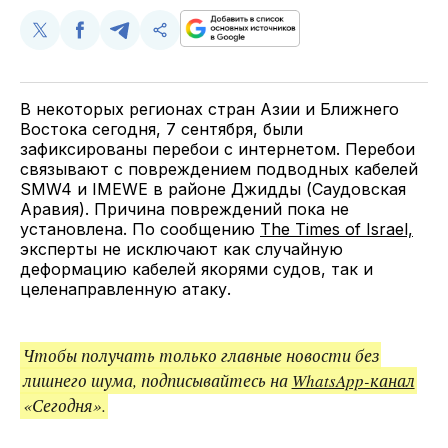
Поделиться
Поделиться
Поделиться
Скопируйте
у
в
в
и
Twitter
Facebook
Telegram
поделитесь
ссылкой
В некоторых регионах стран Азии и Ближнего
Востока сегодня, 7 сентября, были
зафиксированы перебои с интернетом. Перебои
связывают с повреждением подводных кабелей
SMW4 и IMEWE в районе Джидды (Саудовская
Аравия). Причина повреждений пока не
установлена. По сообщению
The Times of Israel,
эксперты не исключают как случайную
деформацию кабелей якорями судов, так и
целенаправленную атаку.
Чтобы получать только главные новости без
лишнего шума, подписывайтесь на
WhatsApp-канал
«Сегодня».