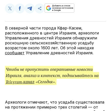
Поделиться
Поделиться
Поделиться
Скопируйте
у
в
в
и
Twitter
Facebook
Telegram
поделитесь
ссылкой
В северной части города Кфар-Касем,
расположенного в центре Израиля, археологи
Управления древностей Израиля обнаружили
роскошную сельскохозяйственную усадьбу
возрастом около 1600 лет. Об этой находке
сообщает
Управление древностей Израиля.
Чтобы не пропустить оперативные новости
Израиля, анализ и контекст, подписывайтесь на
Telegram-канал
«Сегодня».
Археологи отмечают, что усадьба существовала
на протяжении примерно трех столетий — от