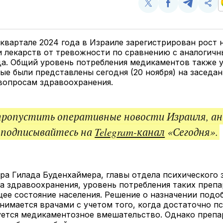
Поделиться
Поделиться
Поделит
Ско
у
в
в
и
Twitter
Facebook
Telegram
под
ссы
квартале 2024 года в Израиле зарегистрирован рост 
и лекарств от тревожности по сравнению с аналогич
а. Общий уровень потребления медикаментов также у
ые были представлены сегодня (20 ноября) на заседа
 вопросам здравоохранения.
пропустить оперативные новости Израиля, ан
 подписывайтесь на
Telegram-канал
«Сегодня».
ра Гилада Буденхаймера, главы отдела психического 
 здравоохранения, уровень потребления таких преп
ее состояние населения. Решение о назначении подо
нимается врачами с учетом того, когда достаточно п
уется медикаментозное вмешательство. Однако препа