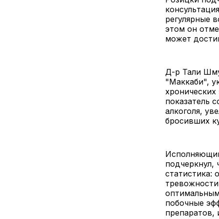
консультация
регулярные в
этом он отме
может дости
Д-р Тали Шму
"Маккаби", у
хронических 
показатель с
алкоголя, ув
бросивших 
Исполняющий
подчеркнул, 
статистика: 
тревожности.
оптимальным
побочные эфф
препаратов, 