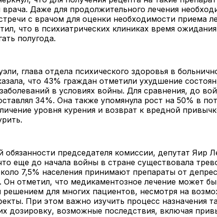
 врача. Даже для продолжительного лечения необхо
стречи с врачом для оценки необходимости приема л
тил, что в психиатрических клиниках время ожидани
гать полугода.
эли, глава отдела психического здоровья в больничн
казала, что 43% граждан отметили ухудшение состоян
заболеваний в условиях войны. Для сравнения, до во
оставлял 34%. Она также упомянула рост на 50% в по
еличение уровня курения и возврат к вредной привычк
курить.
 обязанности председателя комиссии, депутат Яир Л
что еще до начала войны в стране существовала трев
около 7,5% населения принимают препараты от депрес
 Он отметил, что медикаментозное лечение может бы
 решением для многих пациентов, несмотря на возм
екты. При этом важно изучить процесс назначения т
их дозировку, возможные последствия, включая прив