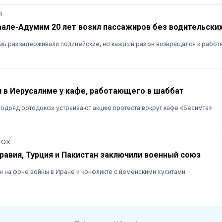
Я
аале-Адумим 20 лет возил пассажиров без водительских
ь раз задерживали полицейские, но каждый раз он возвращался к работ
 в Иерусалиме у кафе, работающего в шаббат
одряд ортодоксы устраивают акцию протеста вокруг кафе «Бесимта»
ТОК
равия, Турция и Пакистан заключили военный союз
 на фоне войны в Иране и конфликте с йеменскими хуситами