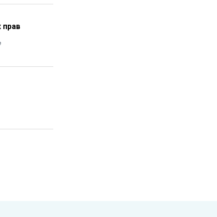
 прав
е