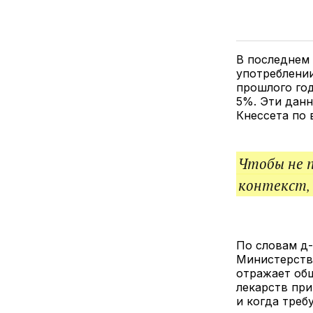
В последнем 
употреблени
прошлого год
5%. Эти данн
Кнессета по
Чтобы не 
контекст,
По словам д-
Министерства
отражает общ
лекарств при
и когда треб