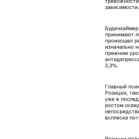
тревожности
зависимост
Буденхаймер 
принимают ле
произошел ре
изначально н
прежним уров
антидепресса
3,3%.
Главный псих
Розицки, так
уже в послед
ростом освед
непосредстве
всплеска по
Розицки подч