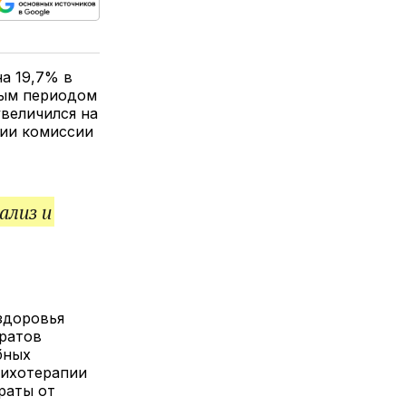
ься
пируйте
елитесь
лкой
на 19,7% в
ным периодом
величился на
нии комиссии
ализ и
здоровья
аратов
бных
сихотерапии
раты от