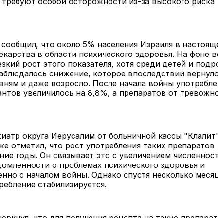
 требуют особой осторожности из-за высокого риска
и.
сообщил, что около 5% населения Израиля в настоящ
карства в области психического здоровья. На фоне 
зкий рост этого показателя, хотя среди детей и подр
аблюдалось снижение, которое впоследствии вернуло
ням и даже возросло. После начала войны употребле
нтов увеличилось на 8,8%, а препаратов от тревожн
иатр округа Иерусалим от больничной кассы "Клалит"
же отметил, что рост употребления таких препаратов
ние годы. Он связывает это с увеличением численност
омленности о проблемах психического здоровья и
нно с началом войны. Однако спустя несколько меся
требление стабилизируется.
еркнул, что для получения рецепта на такие препарат