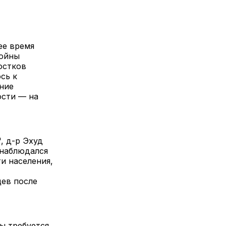
ее время
войны
остков
сь к
ние
ости — на
, д-р Эхуд
 наблюдался
и населения,
цев после
ы требуется