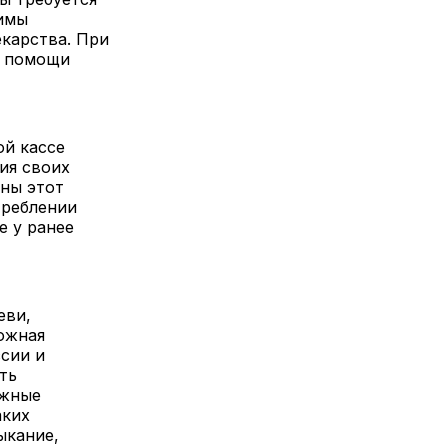
димы
екарства. При
я помощи
ой кассе
ия своих
йны этот
треблении
е у ранее
еви,
ожная
сии и
ть
ожные
аких
ыкание,