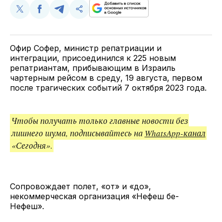
Поделиться
Поделиться
Поделиться
Скопируйте
у
в
в
и
Twitter
Facebook
Telegram
поделитесь
ссылкой
Офир Софер, министр репатриации и
интеграции, присоединился к 225 новым
репатриантам, прибывающим в Израиль
чартерным рейсом в среду, 19 августа, первом
после трагических событий 7 октября 2023 года.
Чтобы получать только главные новости без
лишнего шума, подписывайтесь на
WhatsApp-канал
«Сегодня».
Сопровождает полет, «от» и «до»,
некоммерческая организация «Нефеш бе-
Нефеш».