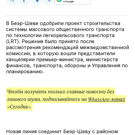
Поделиться
Поделиться
Поделиться
Скопируйте
у
в
в
и
Twitter
Facebook
Telegram
поделитесь
ссылкой
В Беэр-Шеве одобрили проект строительства
системы массового общественного транспорта
по технологии легкорельсового транспорта
(LRT). Решение было принято после
рассмотрения рекомендаций межведомственной
комиссии, в которую вошли представители
канцелярии премьер-министра, министерств
финансов, транспорта, обороны и Управления по
планированию.
Чтобы получать только главные новости без
лишнего шума, подписывайтесь на
WhatsApp-канал
«Сегодня».
Новая линия соединит Беэр-Шеву с районом