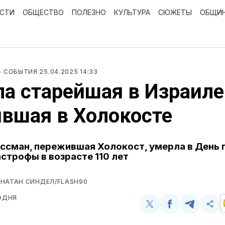
ОСТИ
ОБЩЕСТВО
ПОЛЕЗНО
КУЛЬТУРА
СЮЖЕТЫ
ОБЩИ
- СОБЫТИЯ
25.04.2025 14:33
а старейшая в Израиле
вшая в Холокосте
ссман, пережившая Холокост, умерла в День 
строфы в возрасте 110 лет
НАТАН СИНДЕЛ/FLASH90
ОДНЯ
Поделиться
Поделиться
Поделит
Ско
у
в
в
и