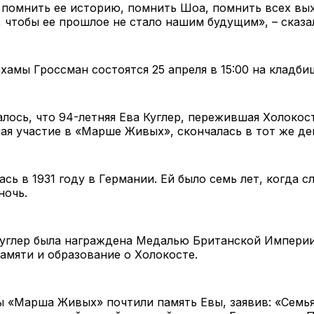
 помнить ее историю, помнить Шоа, помнить всех в
, чтобы ее прошлое не стало нашим будущим», – сказа
амы Гроссман состоятся 25 апреля в 15:00 на кладби
лось, что 94-летняя Ева Куглер, пережившая Холокос
я участие в «Марше Живых», скончалась в тот же де
ась в 1931 году в Германии. Ей было семь лет, когда с
ночь.
Куглер была награждена Медалью Британской Империи
амяти и образование о Холокосте.
ы «Марша Живых» почтили память Евы, заявив: «Семь