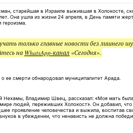
Twitter
Facebook
Telegram
под
ссы
ман, старейшая в Израиле выжившая в Холокосте, ск
 лет. Она ушла из жизни 24 апреля, в День памяти жер
 героизма.
чать только главные новости без лишнего шу
йтесь на
WhatsApp-канал
«Сегодня».
о ее смерти обнародовал муниципалитет Арада.
 Нехамы, Владимир Швец, рассказал: «Моя мать была
мире людей, переживших Холокост». Он добавил, что
шее проявление человечества и выжила, воспитав св
внуков в убеждении, что ненависть не должна победи