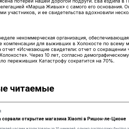
сена потерей нашей дорогой подруги. Ева ездила в 
елегацией «Марша Живых» с самого его основания. О
ми участников, и ее свидетельства вдохновили неско
неделе некоммерческая организация, обеспечивающая
е компенсации для выживших в Холокосте по всему м
 отчет «Исчезающие свидетели: отчет о сокращении 
олокосте». Через 10 лет, согласно демографическому
сло переживших Катастрофу сократится на 70%.
е читаемые
Я
а сорвали открытие магазина Xiaomi в Ришон-ле-Ционе
ателей часами ждали товары за 10 шекелей, однако распродажу быстро 