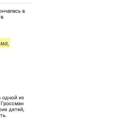
елитесь
лкой
ончалась в
тв
ма,
 одной из
 Гроссман
оих детей,
ть.