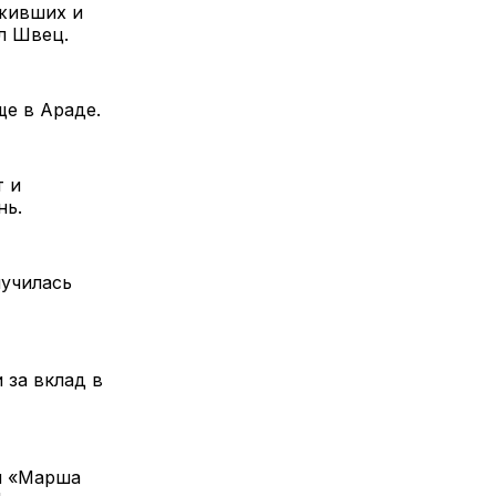
ыживших и
л Швец.
ще в Араде.
т и
нь.
лучилась
 за вклад в
я «Марша