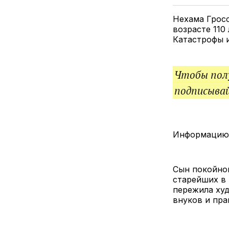
Нехама Гросс
возрасте 110
Катастрофы и
Чтобы полу
подписыва
Информацию 
Сын покойной
старейших в 
пережила худ
внуков и пра