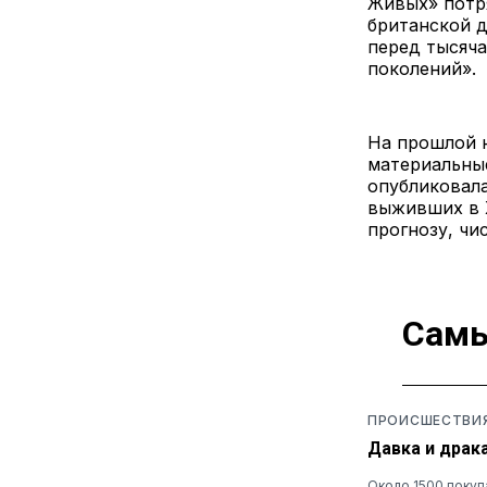
Живых» потря
британской д
перед тысяча
поколений».
На прошлой 
материальны
опубликовала
выживших в Х
прогнозу, чи
Самы
ПРОИСШЕСТВИ
Давка и драк
Около 1500 покуп