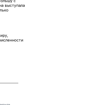
Польшу с
на выступала
лько
иру,
численности
закрыли