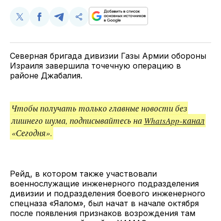
Поделиться
Поделиться
Поделиться
Скопируйте
у
в
в
и
Twitter
Facebook
Telegram
поделитесь
ссылкой
Северная бригада дивизии Газы Армии обороны
Израиля завершила точечную операцию в
районе Джабалия.
Чтобы получать только главные новости без
лишнего шума, подписывайтесь на
WhatsApp-канал
«Сегодня».
Рейд, в котором также участвовали
военнослужащие инженерного подразделения
дивизии и подразделения боевого инженерного
спецназа «Яалом», был начат в начале октября
после появления признаков возрождения там