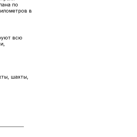
лана по
километров в
руют всю
и,
ты, шахты,