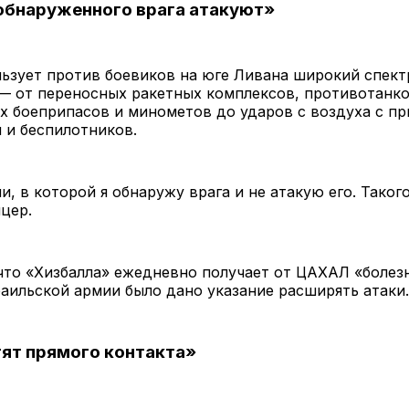
обнаруженного врага атакуют»
ьзует против боевиков на юге Ливана широкий спект
— от переносных ракетных комплексов, противотанко
х боеприпасов и минометов до ударов с воздуха с п
 и беспилотников.
и, в которой я обнаружу врага и не атакую его. Такого
ицер.
что «Хизбалла» ежедневно получает от ЦАХАЛ «болез
раильской армии было дано указание расширять атаки.
тят прямого контакта»