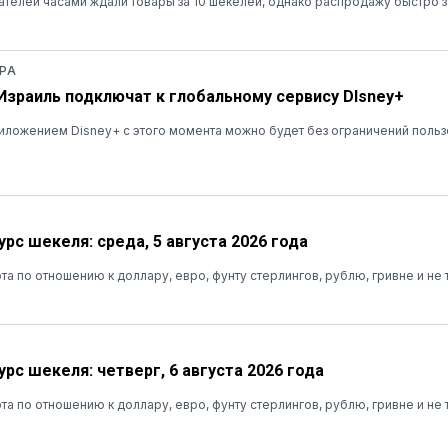
ателей часами ждали товары за 10 шекелей, однако распродажу быстро 
РА
 Израиль подключат к глобальному сервису DIsney+
ложением Disney+ с этого момента можно будет без ограничений польз
рс шекеля: среда, 5 августа 2026 года
та по отношению к доллару, евро, фунту стерлингов, рублю, гривне и не 
рс шекеля: четверг, 6 августа 2026 года
та по отношению к доллару, евро, фунту стерлингов, рублю, гривне и не 