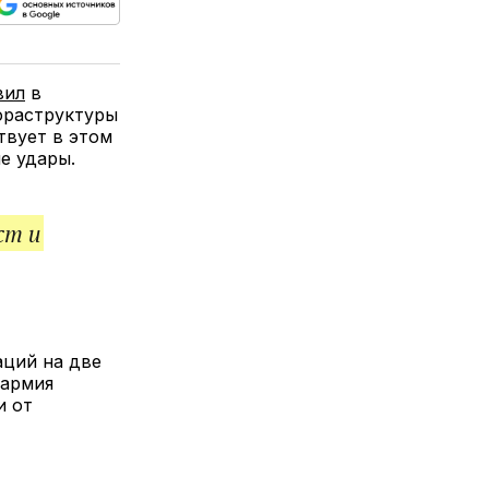
ься
пируйте
елитесь
лкой
вил
в
нфраструктуры
твует в этом
е удары.
ст и
аций на две
 армия
и от