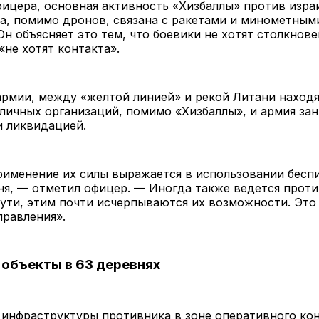
ицера, основная активность «Хизбаллы» против изра
а, помимо дронов, связана с ракетами и минометным
Он объясняет это тем, что боевики не хотят столкнов
не хотят контакта».
рмии, между «желтой линией» и рекой Литани находя
личных организаций, помимо «Хизбаллы», и армия зан
и ликвидацией.
рименение их силы выражается в использовании бесп
ня, — отметил офицер. — Иногда также ведется прот
 сути, этим почти исчерпываются их возможности. Это
правления».
объекты в 63 деревнях
 инфраструктуры противника в зоне оперативного ко