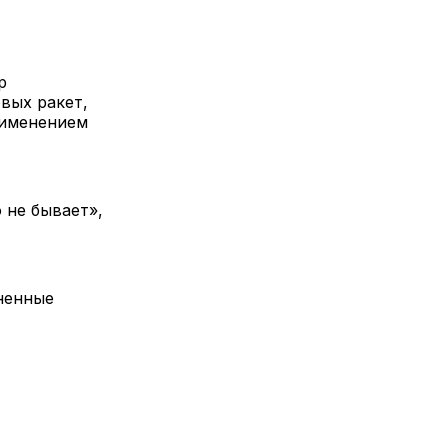
р
вых ракет,
рименением
 не бывает»,
ненные