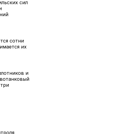
ильских сил
и
ений
тся сотни
имается их
илотников и
ивотанковый
 три
нтроля