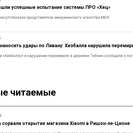
ошли успешные испытание системы ПРО «Хец»
рисутствовали представители американского агентства MDA
Ь
наносить удары по Ливану: Хизбалла нарушила перемир
 «Хизбаллу» в нарушении перемирия; в деревне Тибнин сообщили о пог
е читаемые
Я
а сорвали открытие магазина Xiaomi в Ришон-ле-Ционе