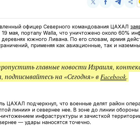
Поделиться
Поделиться
Поделит
Ско
у
в
в
и
Twitter
Facebook
Telegram
под
ссы
вленный офицер Северного командования ЦАХАЛ
зая
 19 мая, порталу Walla, что уничтожено около 60% и
 деревнях южного Ливана. По его словам, армия дейс
граничений, применяя как авиационные, так и наземны
пропустить главные новости Израиля, контек
, подписывайтесь на «Сегодня» в
Facebook
.
ль ЦАХАЛ подчеркнул, что военные делят район опер
лтой линии» и севернее нее. В зоне до линии обороны
уничтожением инфраструктуры и зачисткой территори
вернее — удары наносятся точечно.