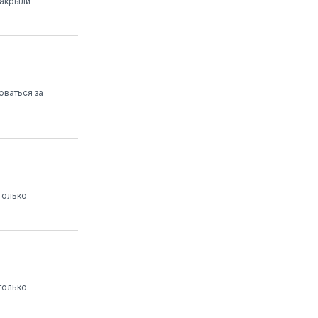
закрыли
оваться за
только
только