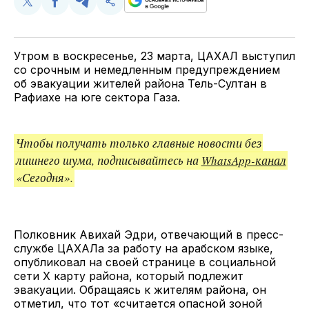
Поделиться
Поделиться
Поделиться
Скопируйте
у
в
в
и
Twitter
Facebook
Telegram
поделитесь
ссылкой
Утром в воскресенье, 23 марта, ЦАХАЛ выступил
со срочным и немедленным предупреждением
об эвакуации жителей района Тель-Султан в
Рафиахе на юге сектора Газа.
Чтобы получать только главные новости без
лишнего шума, подписывайтесь на
WhatsApp-канал
«Сегодня».
Полковник Авихай Эдри, отвечающий в пресс-
службе ЦАХАЛа за работу на арабском языке,
опубликовал на своей странице в социальной
сети Х карту района, который подлежит
эвакуации. Обращаясь к жителям района, он
отметил, что тот «считается опасной зоной