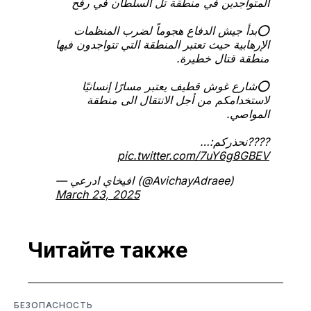
المتواجدين في منطقة تل السلطان في رفح
⭕️بدأ جيش الدفاع هجوماً لضرب المنظمات
الإرهابية حيث تعتبر المنطقة التي تتواجدون فيها
منطقة قتال خطيرة.
⭕️شارع غوش قطيف يعتبر مسارًا إنسانيًا
لاستخدامكم من أجل الانتقال الى منطقة
المواصي.
????نحذركم:…
pic.twitter.com/7uY6g8GBEV
— افيخاي ادرعي (@AvichayAdraee)
March 23, 2025
Читайте также
БЕЗОПАСНОСТЬ