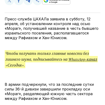
Поделиться
Поделиться
Поделиться
Скопируйте
у
в
в
и
Twitter
Facebook
Telegram
поделитесь
ссылкой
Пресс-служба ЦАХАЛа заявила в субботу, 12
апреля, об установлении контроля над осью
«Мораг», получившей название в честь бывшего
израильского поселения, располагавшегося
между Рафиахом и Хан-Юнисом.
Чтобы получать только главные новости без
лишнего шума, подписывайтесь на
WhatsApp-канал
«Сегодня».
В армии подчеркнули, что за последние сутки
силы 36-й дивизи завершили прокладку оси
«Мораг», разделяющей южную часть сектора
между Рафиахом и Хан-Юнисом.