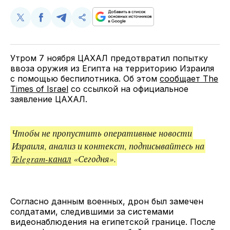
Поделиться
Поделиться
Поделиться
Скопируйте
у
в
в
и
Twitter
Facebook
Telegram
поделитесь
ссылкой
Утром 7 ноября ЦАХАЛ предотвратил попытку
ввоза оружия из Египта на территорию Израиля
с помощью беспилотника. Об этом
сообщает The
Times of Israel
со ссылкой на официальное
заявление ЦАХАЛ.
Чтобы не пропустить оперативные новости
Израиля, анализ и контекст, подписывайтесь на
Telegram-канал
«Сегодня».
Согласно данным военных, дрон был замечен
солдатами, следившими за системами
видеонаблюдения на египетской границе. После