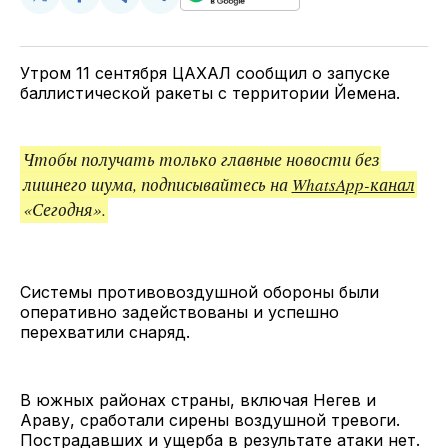
Поделиться
Поделиться
Поделиться
Скопируйте
у
в
в
и
Twitter
Facebook
Telegram
поделитесь
ссылкой
Утром 11 сентября ЦАХАЛ сообщил о запуске
баллистической ракеты с территории Йемена.
Чтобы получать только главные новости без
лишнего шума, подписывайтесь на
WhatsApp-канал
«Сегодня».
Системы противовоздушной обороны были
оперативно задействованы и успешно
перехватили снаряд.
В южных районах страны, включая Негев и
Араву, сработали сирены воздушной тревоги.
Пострадавших и ущерба в результате атаки нет.