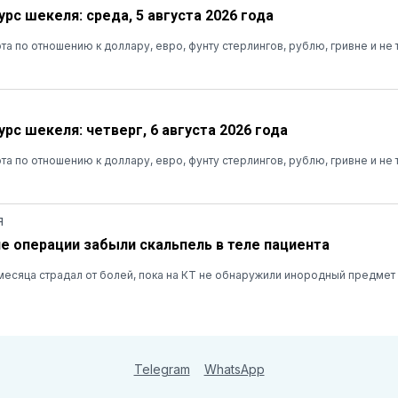
рс шекеля: среда, 5 августа 2026 года
та по отношению к доллару, евро, фунту стерлингов, рублю, гривне и не 
рс шекеля: четверг, 6 августа 2026 года
та по отношению к доллару, евро, фунту стерлингов, рублю, гривне и не 
Я
ле операции забыли скальпель в теле пациента
есяца страдал от болей, пока на КТ не обнаружили инородный предмет
Telegram
WhatsApp