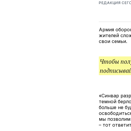
РЕДАКЦИЯ СЕГ
Армия оборон
жителей слож
свои семьи.
Чтобы полу
подписыва
«Синвар разр
темной берло
больше не бу
освободиться
мы позволим 
– тот ответит