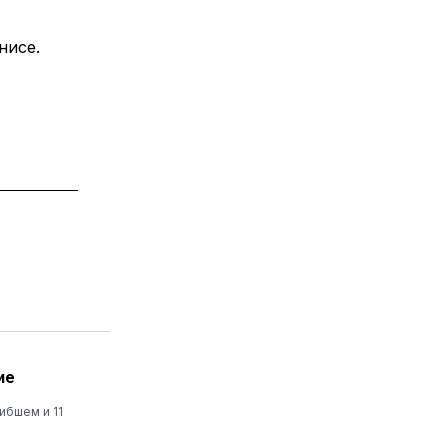
нисе.
ие
ибшем и 11