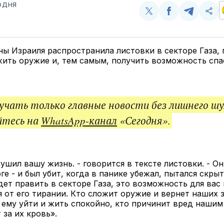
ОДНЯ
Поделиться
Поделиться
Поделит
Ско
у
в
в
и
Twitter
Facebook
Telegram
под
ссы
ы Израиля распространила листовки в секторе Газа,
ить оружие и, тем самым, получить возможность спа
чать только главные новости без лишнего шу
йтесь на
WhatsApp-канал
«Сегодня».
ушил вашу жизнь. - говорится в тексте листовки. - Он
ге - и был убит, когда в панике убежал, пытался скры
дет править в секторе Газа, это возможность для вас
 от его тирании. Кто сложит оружие и вернет наших 
ему уйти и жить спокойно, кто причинит вред наши
 за их кровь».