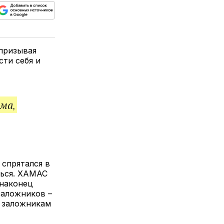
ься
пируйте
елитесь
лкой
 призывая
сти себя и
ма,
 спрятался в
ться. ХАМАС
 наконец
заложников –
м заложникам