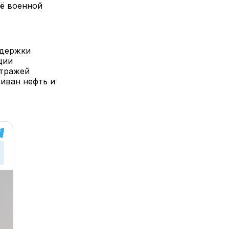
её военной
ддержки
ции
стражей
иван нефть и