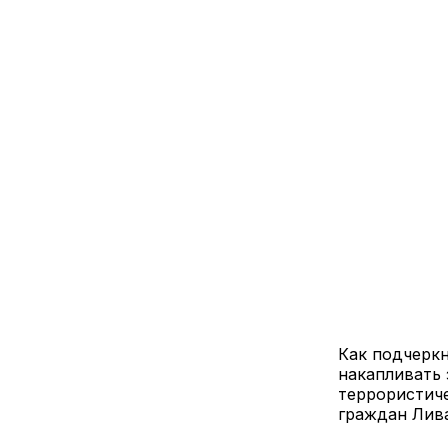
Как подчеркн
накапливать 
террористиче
граждан Лив