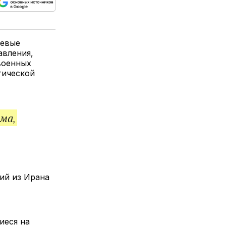
ься
пируйте
елитесь
лкой
оевые
авления,
военных
тической
ма,
ий из Ирана
иеся на