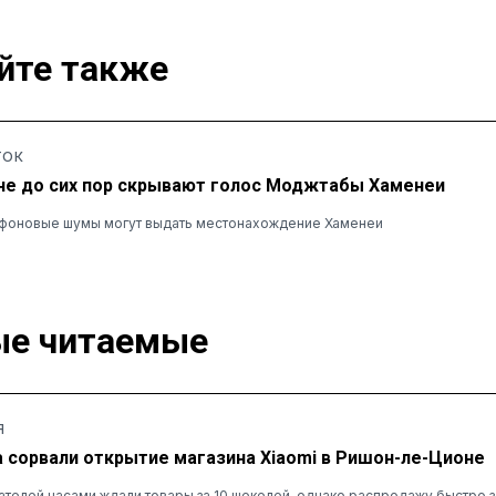
йте также
ТОК
не до сих пор скрывают голос Моджтабы Хаменеи
и фоновые шумы могут выдать местонахождение Хаменеи
е читаемые
Я
а сорвали открытие магазина Xiaomi в Ришон-ле-Ционе
ателей часами ждали товары за 10 шекелей, однако распродажу быстро 