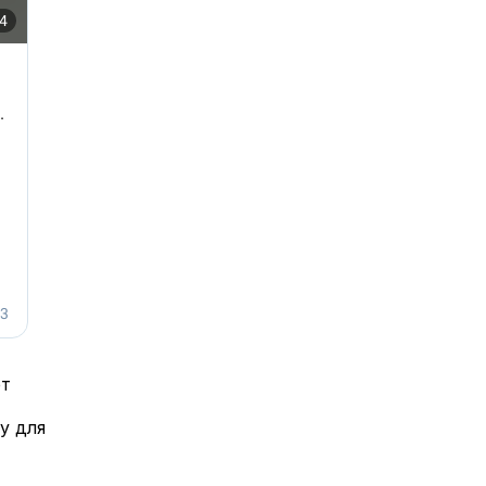
ет
у для