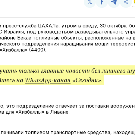
Поделиться
Поделиться
Поделит
Ско
у
в
в
и
Twitter
Facebook
Telegram
под
ссы
 пресс-служба ЦАХАЛа, утром в среду, 30 октября, б
С Израиля, под руководством разведывательного упр
районе Бекаа топливные объекты, расположенные на 
тического подразделения наращивания мощи террорис
«Хизбалла» (4400).
чать только главные новости без лишнего шу
йтесь на
WhatsApp-канал
«Сегодня».
о, это подразделение отвечает за поставки вооружен
ов для «Хизбаллы» в Ливане.
спечивали топливом транспортные средства, находящ