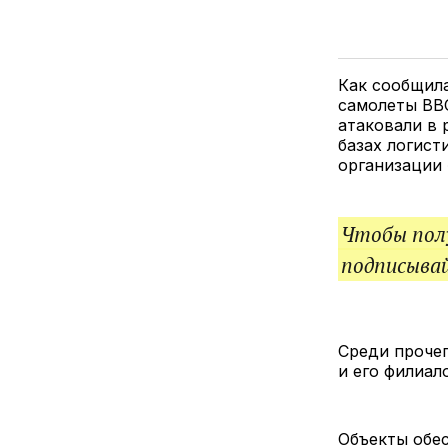
Как сообщила
самолеты ВВ
атаковали в 
базах логис
организации 
Чтобы полу
подписыва
Среди прочег
и его филиал
Объекты обе