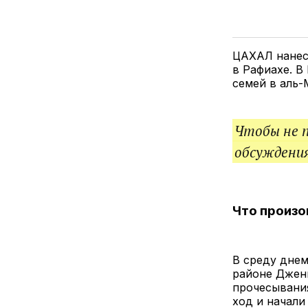
ЦАХАЛ нанес
в Рафиахе. В
семей в аль-
Чтобы не 
обсуждения
Что произ
В среду дне
районе Джени
прочесывани
ход и начали