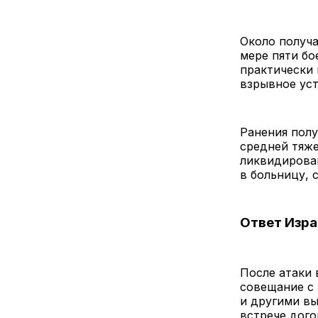
Около получа
мере пяти б
практически 
взрывное ус
Ранения полу
средней тяже
ликвидирова
в больницу, 
Ответ Изра
После атаки 
совещание с
и другими в
встрече дого