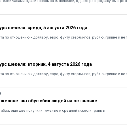
ателей часами ждали товары за 10 шекелей, однако распродажу быстро 
рс шекеля: среда, 5 августа 2026 года
та по отношению к доллару, евро, фунту стерлингов, рублю, гривне и не 
рс шекеля: вторник, 4 августа 2026 года
та по отношению к доллару, евро, фунту стерлингов, рублю, гривне и не 
Я
шкелоне: автобус сбил людей на остановке
ибла, еще две получили тяжелые и средней тяжести травмы