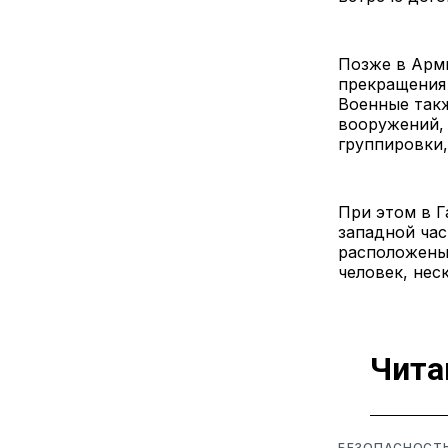
Позже в Арми
прекращения
Военные такж
вооружений,
группировки
При этом в Г
западной час
расположены
человек, нес
Чита
БЕЗОПАСНОСТ