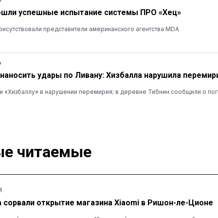
ошли успешные испытание системы ПРО «Хец»
рисутствовали представители американского агентства MDA
Ь
наносить удары по Ливану: Хизбалла нарушила перемир
 «Хизбаллу» в нарушении перемирия; в деревне Тибнин сообщили о пог
е читаемые
Я
а сорвали открытие магазина Xiaomi в Ришон-ле-Ционе