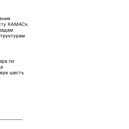
ение
сту ХАМАС».
ладам
структурам
ара по
де
ере шесть