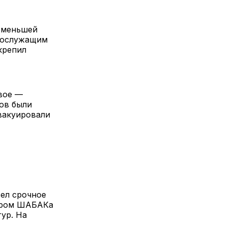
о меньшей
ннослужащим
крепил
вое —
ов были
вакуировали
ел срочное
тором ШАБАКа
ур. На