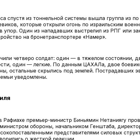
са спустя из тоннельной системы вышла группа из п
оевиков, которые открыли огонь по израильским вое
в упор. Один из нападавших выстрелил из РПГ или за
тройство на бронетранспортере «Намер».
чили четверо солдат: один — в тяжелом состоянии, д
сти, один — легкие. По данным ЦАХАЛа, двое боевик
ны, остальные скрылись под землей. Пострадавших э
семьи уведомлены.
иля
в Рафиахе премьер-министр Биньямин Нетаниягу пров
 министром обороны, начальником Генштаба, дирек
ысокопоставленными представителями силовых структ
ворились о жесткой реакции.