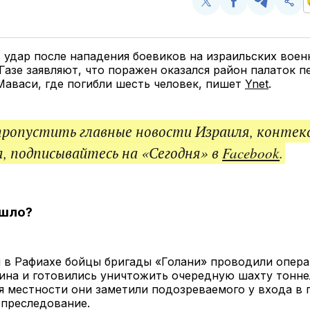
Поделиться
Поделиться
Поделит
Ско
у
в
в
и
Twitter
Facebook
Telegram
под
ссы
 удар после нападения боевиков на израильских вое
 Газе заявляют, что поражен оказался район палаток
Маваси, где погибли шесть человек, пишет
Ynet
.
пропустить главные новости Израиля, контек
, подписывайтесь на «Сегодня» в
Facebook
.
ошло?
м в Рафиахе бойцы бригады «Голани» проводили опер
на и готовились уничтожить очередную шахту тоннел
я местности они заметили подозреваемого у входа в
 преследование.